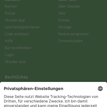
Bücher
Über Skoobe
Preise
Jobs
Skoobe App
Presse
Geschenkgutscheine
Verlage
Code einlösen
Partnerprogramm
Hilfe
Firmenkunden
Barrierefreiheit
Login
Skoobe liest
Rechtliches
Datenschutz
AGB
Informationen nach Data
Act