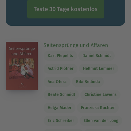
Teste 30 Tage kostenlos
Seitensprünge und Affären
Karl Plepelits
Daniel Schmidt
Astrid Plötner
Hellmut Lemmer
Ana Otera
Bibi Bellinda
Beate Schmidt
Christine Lawens
Helga Mäder
Franziska Röchter
Eric Schreiber
Ellen van der Long