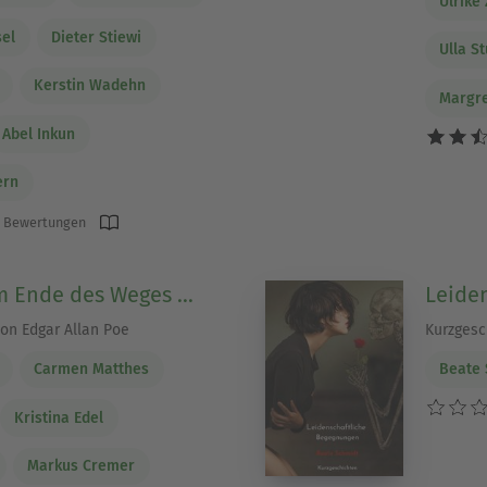
Ulrik
sel
Dieter Stiewi
Ulla S
Kerstin Wadehn
Margre
Abel Inkun
ern
 Bewertungen
 Ende des Weges ...
Leide
on Edgar Allan Poe
Kurzgesc
Carmen Matthes
Beate 
Kristina Edel
Markus Cremer