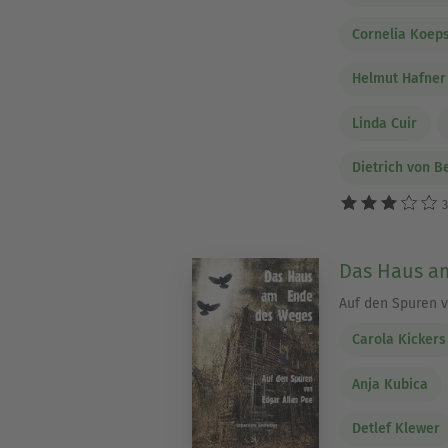
Cornelia Koep
Helmut Hafner
Linda Cuir
Dietrich von B
3
Das Haus am
Auf den Spuren v
Carola Kickers
Anja Kubica
Detlef Klewer