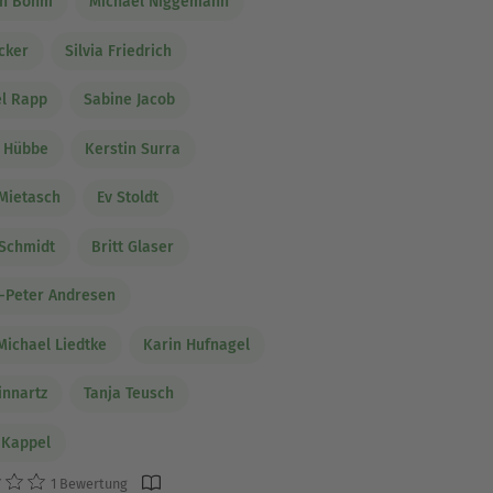
un Böhm
Michael Niggemann
ocker
Silvia Friedrich
l Rapp
Sabine Jacob
n Hübbe
Kerstin Surra
Mietasch
Ev Stoldt
Schmidt
Britt Glaser
-Peter Andresen
Michael Liedtke
Karin Hufnagel
innartz
Tanja Teusch
 Kappel
1 Bewertung