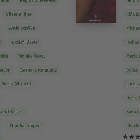
rmann
Regina Schleheck
Heidr
Oliver Müller
Alf Gl
Antje Steffen
Michae
n
Detlef Klewer
Joche
olph
Monika Grasl
Maria 
mayer
Barbara Kühnlenz
Beate 
 Maria Albrecht
Lorenz
Harry 
ia Schlösser
Sven L
Claudia Timpen
Charly
r