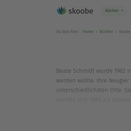
Bücher
Du bist hier:
Home
Bücher
Beate
Beate Schmidt wurde 1962 in
werden wollte. Ihre Neugie
unterschiedlichsten Orte. 
machte sich 1988 als allein
selbstständig. Daraus Endst
tauchte sie in der Finanzwel
verschiedene Firmen, mit e