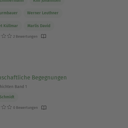
e Zimmermann
Kim Johannsen
turmbauer
Werner Leuthner
t Küllmar
Marlis David
2 Bewertungen
nschaftliche Begegnungen
hichten Band 1
Schmidt
0 Bewertungen