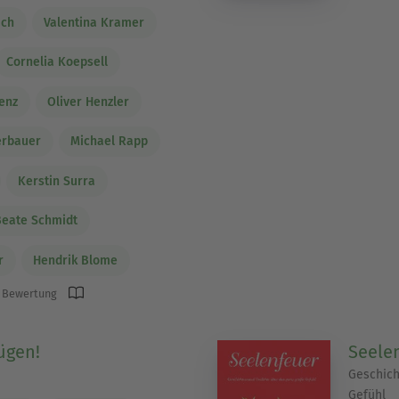
ach
Valentina Kramer
Cornelia Koepsell
enz
Oliver Henzler
erbauer
Michael Rapp
Kerstin Surra
Beate Schmidt
r
Hendrik Blome
 Bewertung
ügen!
Seele
Geschich
Gefühl