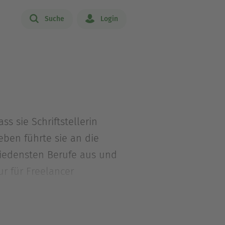
Suche
Login
 sie Schriftstellerin
ben führte sie an die
hiedensten Berufe aus und
r für Freelancer
n von ihrer Abenteuerlust
tionstrainerin für
mit ihren drei Kindern nach