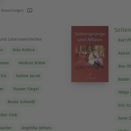
 Bewertungen
Seite
 und Lebensweisheiten
Karl Pl
es
Anja Kubica
Astrid
rmann
Heidrun Böhm
Ana Ot
rick
Sabine Jacob
Beate 
er
Rainer Siegel
Helga
Beate Schmidt
Eric S
eiter-Fink
Anne 
macher
Angelika Jehnes