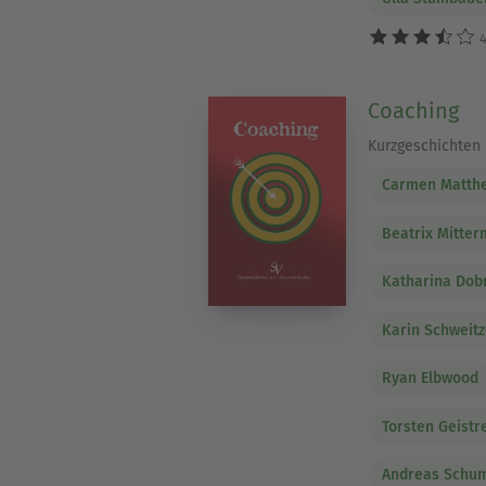
4
Coaching
Kurzgeschichten
Carmen Matth
Beatrix Mitte
Katharina Dob
Karin Schweitz
Ryan Elbwood
Torsten Geistr
Andreas Schu