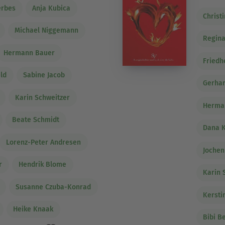
erbes
Anja Kubica
Christ
Michael Niggemann
Regina
Hermann Bauer
Friedh
ld
Sabine Jacob
Gerhar
Karin Schweitzer
Herma
Beate Schmidt
Dana 
Lorenz-Peter Andresen
Joche
r
Hendrik Blome
Karin 
Susanne Czuba-Konrad
Kersti
Heike Knaak
Bibi B