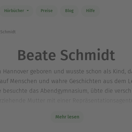
Hörbücher
Preise
Blog
Hilfe
 Schmidt
Beate Schmidt
 Hannover geboren und wusste schon als Kind, dass
r auf Menschen und wahre Geschichten aus dem Le
Sie besuchte das Abendgymnasium, übte die versc
erziehende Mutter mit einer Repräsentationsagentu
and in kürzester Zeit eine Werbeagentur. Getriebe
Mehr lesen
t ein, arbeitete als Verkaufsausbilderin und Motiva
igenen Konzepten und wanderte zehn Jahre später 