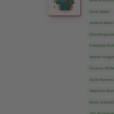
Beatrix Mitte
Dörte Müller
Heidrun Böhm
Elisa Bergman
Friedhelm Rud
Ronnie Prugg
Susanne Ulrike
Uschi Hammes
Aikaterini Mar
Beate Schmidt
Ulla Stumbaue