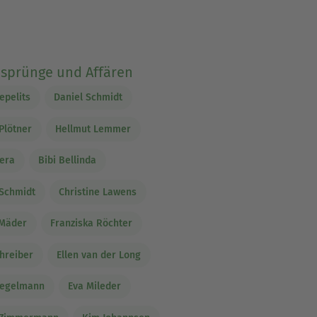
nsprünge und Affären
epelits
Daniel Schmidt
 Plötner
Hellmut Lemmer
era
Bibi Bellinda
Schmidt
Christine Lawens
 Mäder
Franziska Röchter
chreiber
Ellen van der Long
Zegelmann
Eva Mileder