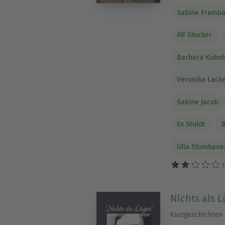
Sabine Framb
Alf Glocker
Barbara Kühnl
Veronika Lack
Sabine Jacob
Ev Stoldt
Ulla Stumbaue
1
Nichts als L
Kurzgeschichten