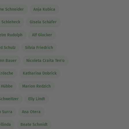
ine Schneider
Anja Kubica
 Schleheck
Gisela Schäfer
elm Rudolph
Alf Glocker
d Schulz
Silvia Friedrich
nn Bauer
Nicoleta Craita Ten'o
Krösche
Katharina Dobrick
n Hübbe
Marion Redzich
Schweitzer
Elly Lindt
n Surra
Ana Otera
ellinda
Beate Schmidt