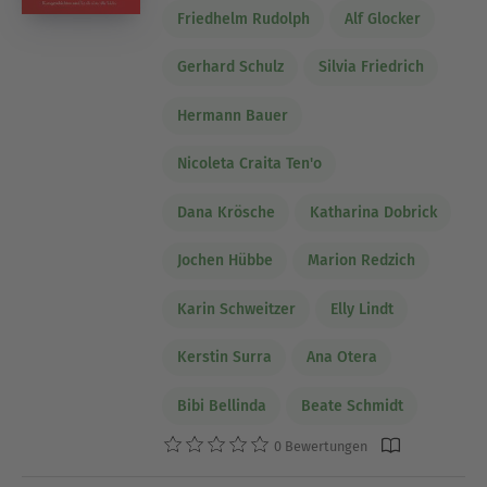
Friedhelm Rudolph
Alf Glocker
Gerhard Schulz
Silvia Friedrich
Hermann Bauer
Nicoleta Craita Ten'o
Dana Krösche
Katharina Dobrick
Jochen Hübbe
Marion Redzich
Karin Schweitzer
Elly Lindt
Kerstin Surra
Ana Otera
Bibi Bellinda
Beate Schmidt
0 Bewertungen