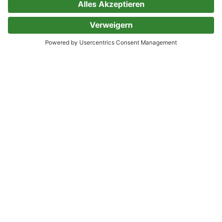
0 Bewertungen
Ad Astra – Chet Morrows Weg zu
den Sternen, Neue Abenteuer 13:
Sodors Ultimatum
Serie (Teil 13)
Oliver Müller
Michael Edelbrock
0 Bewertungen
Kategorien, die Dir gefallen könnten, wenn
Du Oliver Müller magst
Dreamland Grusel
Dreamland Grusel