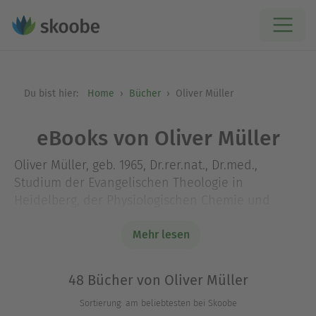
Du bist hier:
Home
Bücher
Oliver Müller
eBooks von Oliver Müller
Oliver Müller, geb. 1965, Dr.rer.nat., Dr.med.,
Studium der Evangelischen Theologie in
Heidelberg, der Physiologischen Chemie und
Biochemie in Tübingen sowie der Humanmedizin
in Bochum und Homburg (Saar). Er ist Professor
Mehr lesen
für angewandte Medizin- und Biowissenschaften
an der Hochschule Kaiserslautern.
48 Bücher von Oliver Müller
Sortierung: am beliebtesten bei Skoobe