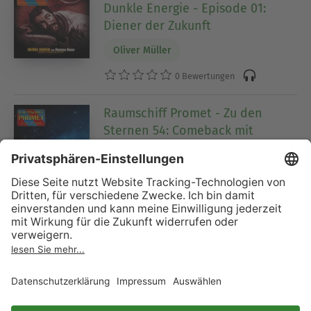
Dunkle Energie - Episode 01:
Diener der Zukunft
Oliver Müller
0 Bewertungen
Raumschiff Promet - Zu den
Sternen 54: Comeback mit
Hindernissen
Serie (Teil 54)
Oliver Müller
0 Bewertungen
Raumschiff Promet, Folge 10:
Aufstand auf Moran
Oliver Müller