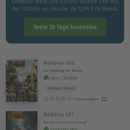
Entdecke diese und 500.000 weitere Titel mit
der Flatrate von Skoobe. Ab 12,99 € im Monat.
Teste 30 Tage kostenlos
Maddrax 688
Die Siedlung der Kinder
Serie (Teil 688)
Michael Blihall
0 Bewertungen
Maddrax 687
Sie kamen aus dem Sumpf
Serie (Teil 687)