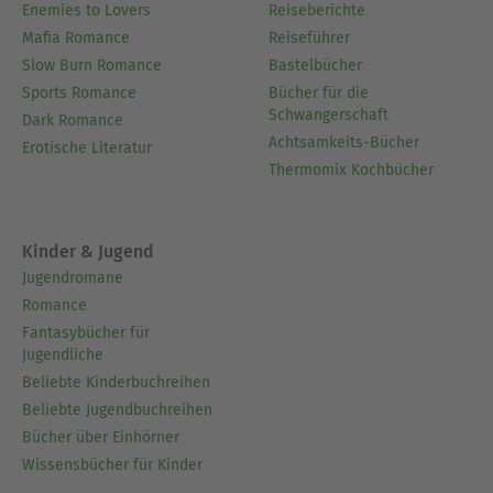
Enemies to Lovers
Reiseberichte
Mafia Romance
Reiseführer
Slow Burn Romance
Bastelbücher
Sports Romance
Bücher für die
Schwangerschaft
Dark Romance
Achtsamkeits-Bücher
Erotische Literatur
Thermomix Kochbücher
Kinder & Jugend
Jugendromane
Romance
Fantasybücher für
Jugendliche
Beliebte Kinderbuchreihen
Beliebte Jugendbuchreihen
Bücher über Einhörner
Wissensbücher für Kinder