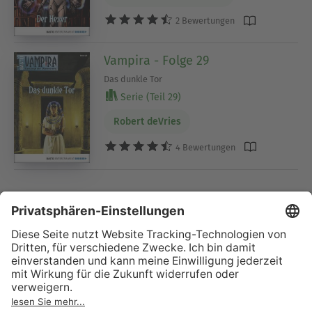
2 Bewertungen
Vampira - Folge 29
Das dunkle Tor
Serie (Teil 29)
Robert deVries
4 Bewertungen
Kategorien, die „Vampira“ ähnlich sind
Serienromane Fantasy & Science-Fiction
Empfehlungen Serienromane Fantasy & Science Fiction