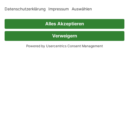
Abseits der Wege
Ad Astra
Animorphs
Anomalia
Apocalypsis
Atlan
Atlantis Legende
Bad Earth
Batman
BattleTech
Lesen. Hören. Bücher
erleben.
Teste 30 Tage kostenlos