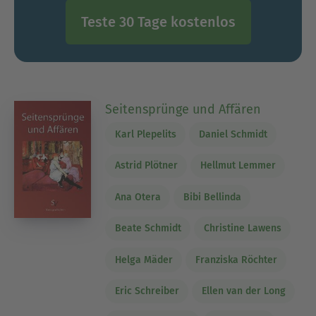
Teste 30 Tage kostenlos
Seitensprünge und Affären
Karl Plepelits
Daniel Schmidt
Astrid Plötner
Hellmut Lemmer
Ana Otera
Bibi Bellinda
Beate Schmidt
Christine Lawens
Helga Mäder
Franziska Röchter
Eric Schreiber
Ellen van der Long