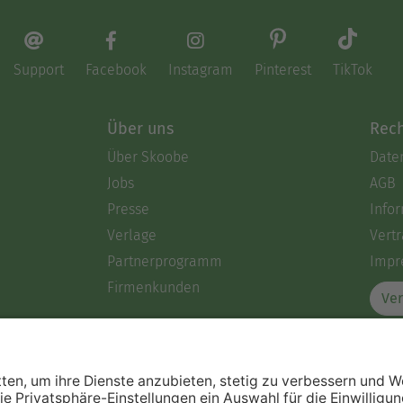
Support
Facebook
Instagram
Pinterest
TikTok
Über uns
Rech
Über Skoobe
Date
Jobs
AGB
Presse
Info
Verlage
Vertr
Partnerprogramm
Impr
Firmenkunden
Ver