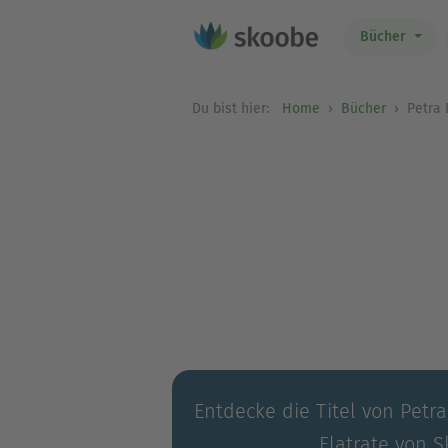
Bücher
Du bist hier:
Home
Bücher
Petra 
Entdecke die Titel von Petra
Flatrate von S