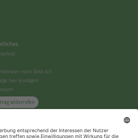
tliches
nschutz
rmationen nach Data Act
äge hier kündigen
essum
trag widerrufen