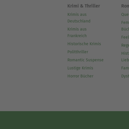
Krimi & Thriller
Ro
Krimis aus
Que
Deutschland
Fem
Krimis aus
Büc
Frankreich
Fee
Historische Krimis
Reg
Politthriller
Hist
Romantic Suspense
Lie
Lustige Krimis
Fam
Horror Bücher
Dys