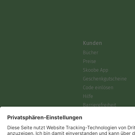
Kunden
Bücher
Preise
Skoobe App
Geschenkgutscheine
Code einlösen
Hilfe
Barrierefreiheit
Login
Skoobe liest