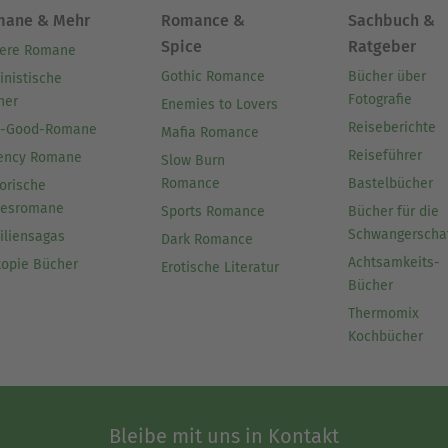
mane & Mehr
Romance &
Sachbuch &
Spice
Ratgeber
ere Romane
Gothic Romance
Bücher über
inistische
Fotografie
her
Enemies to Lovers
Reiseberichte
l-Good-Romane
Mafia Romance
Reiseführer
ency Romane
Slow Burn
Romance
Bastelbücher
orische
besromane
Sports Romance
Bücher für die
Schwangerscha
iliensagas
Dark Romance
Achtsamkeits-
topie Bücher
Erotische Literatur
Bücher
Thermomix
Kochbücher
Bleibe mit uns in Kontakt