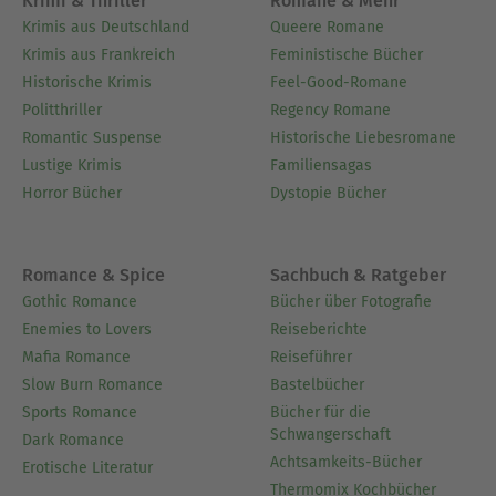
Krimi & Thriller
Romane & Mehr
Krimis aus Deutschland
Queere Romane
Krimis aus Frankreich
Feministische Bücher
Historische Krimis
Feel-Good-Romane
Politthriller
Regency Romane
Romantic Suspense
Historische Liebesromane
Lustige Krimis
Familiensagas
Horror Bücher
Dystopie Bücher
Romance & Spice
Sachbuch & Ratgeber
Gothic Romance
Bücher über Fotografie
Enemies to Lovers
Reiseberichte
Mafia Romance
Reiseführer
Slow Burn Romance
Bastelbücher
Sports Romance
Bücher für die
Schwangerschaft
Dark Romance
Achtsamkeits-Bücher
Erotische Literatur
Thermomix Kochbücher