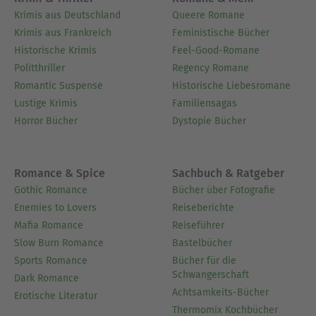
Die Rache einer Toten – von Walter G. Pfaus 24.
Krimis aus Deutschland
Queere Romane
Dezember: Ein tödliches Geschenk – von Hans-
Krimis aus Frankreich
Feministische Bücher
Jürgen Raben
Historische Krimis
Feel-Good-Romane
Politthriller
Regency Romane
Über Claudia Müller
Romantic Suspense
Historische Liebesromane
Die Ökonomin Claudia Müller gründete und leitet
Lustige Krimis
Familiensagas
seit 2017 das Female Finance Forum, das Frauen
Horror Bücher
Dystopie Bücher
im Umgang mit Geld und nachhaltigen
Investitionen weiterbildet. Zuvor studierte sie
internationale VWL und Public Policy im In- und
Romance & Spice
Sachbuch & Ratgeber
Ausland und arbeitete mehrere Jahre u.a. bei der
Gothic Romance
Bücher über Fotografie
Deutschen Bundesbank. Dort war sie für das
Enemies to Lovers
Reiseberichte
Thema »Green Finance« verantwortlich.
Mafia Romance
Reiseführer
Slow Burn Romance
Bastelbücher
Ausblenden
Sports Romance
Bücher für die
Schwangerschaft
Dark Romance
Achtsamkeits-Bücher
Erotische Literatur
Thermomix Kochbücher