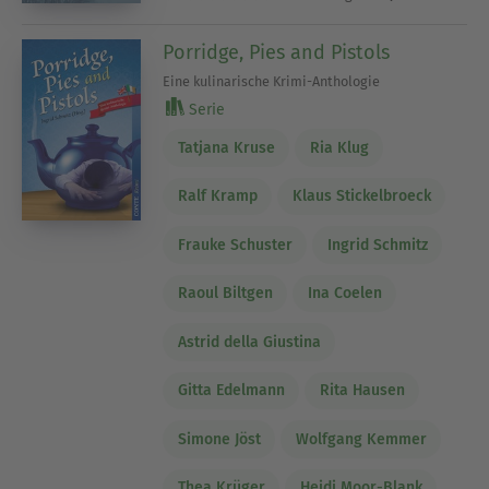
Porridge, Pies and Pistols
Eine kulinarische Krimi-Anthologie
Serie
Tatjana Kruse
Ria Klug
Ralf Kramp
Klaus Stickelbroeck
Frauke Schuster
Ingrid Schmitz
Raoul Biltgen
Ina Coelen
Astrid della Giustina
Gitta Edelmann
Rita Hausen
Simone Jöst
Wolfgang Kemmer
Thea Krüger
Heidi Moor-Blank