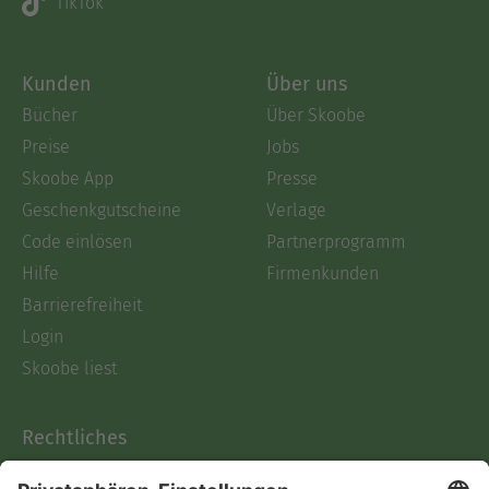
TikTok
Kunden
Über uns
Bücher
Über Skoobe
Preise
Jobs
Skoobe App
Presse
Geschenkgutscheine
Verlage
Code einlösen
Partnerprogramm
Hilfe
Firmenkunden
Barrierefreiheit
Login
Skoobe liest
Rechtliches
Datenschutz