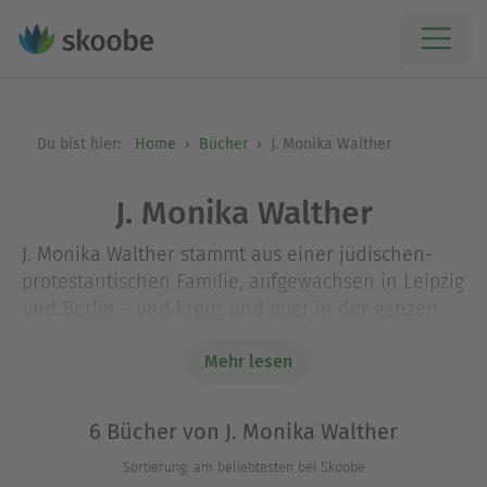
Du bist hier:
Home
Bücher
J. Monika Walther
J. Monika Walther
J. Monika Walther stammt aus einer jüdischen-
protestantischen Familie, aufgewachsen in Leipzig
und Berlin – und kreuz und quer in der ganzen
Westrepublik; lebt seit 1966 im Münsterland und
den Niederlanden. Sie arbeitet seit 1976 als
Mehr lesen
Schriftstellerin.
6 Bücher von J. Monika Walther
Sortierung: am beliebtesten bei Skoobe