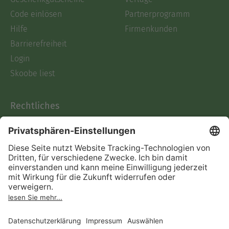
Code einlösen
Partnerprogramm
Hilfe
Firmenkunden
Barrierefreiheit
Login
Skoobe liest
Rechtliches
Datenschutz
AGB
Informationen nach Data
Act
Verträge hier kündigen
Impressum
Vertrag widerrufen