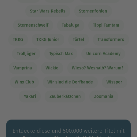
Star Wars Rebells
Sternenfohlen
Sternenschweif
Tabaluga
Tippi Tamtam
TKKG
TKKG Junior
Törtel
Transformers
Trolljäger
Typisch Max
Unicorn Academy
Vamprina
Wickie
Wieso? Weshalb? Warum?
Winx Club
Wir sind die Dorfbande
Wissper
Yakari
Zauberkätzchen
Zoomania
Entdecke diese und 500.000 weitere Titel mit