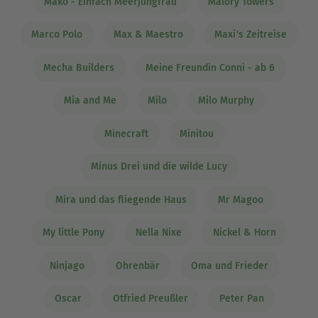
Mako - Einfach Meerjungfrau
Malory Towers
Marco Polo
Max & Maestro
Maxi's Zeitreise
Mecha Builders
Meine Freundin Conni - ab 6
Mia and Me
Milo
Milo Murphy
Minecraft
Minitou
Minus Drei und die wilde Lucy
Mira und das fliegende Haus
Mr Magoo
My little Pony
Nella Nixe
Nickel & Horn
Ninjago
Ohrenbär
Oma und Frieder
Oscar
Otfried Preußler
Peter Pan