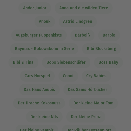
Andor Junior
Anna und die wilden Tiere
Anouk
Astrid Lindgren
Augsburger Puppenkiste
Bärbeiß
Barbie
Baymax - Robowabohu in Serie
Bibi Blocksberg
Bibi & Tina
Bobo Siebenschläfer
Boss Baby
Cars Hörspiel
Conni
Cry Babies
Das Haus Anubis
Das Sams Hörbücher
Der Drache Kokosnuss
Der kleine Major Tom
Der kleine Nils
Der kleine Prinz
Der kleine Vampir
Der Räuber Hotzenplotz