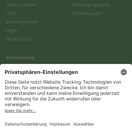
Code einlösen
Partnerprogramm
Hilfe
Firmenkunden
Barrierefreiheit
Login
Skoobe liest
Rechtliches
Datenschutz
AGB
Informationen nach Data
Act
Verträge hier kündigen
Impressum
Vertrag widerrufen