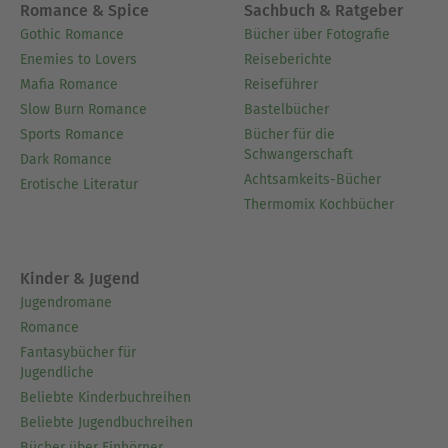
Romance & Spice
Sachbuch & Ratgeber
Gothic Romance
Bücher über Fotografie
Enemies to Lovers
Reiseberichte
Mafia Romance
Reiseführer
Slow Burn Romance
Bastelbücher
Sports Romance
Bücher für die
Schwangerschaft
Dark Romance
Achtsamkeits-Bücher
Erotische Literatur
Thermomix Kochbücher
Kinder & Jugend
Jugendromane
Romance
Fantasybücher für
Jugendliche
Beliebte Kinderbuchreihen
Beliebte Jugendbuchreihen
Bücher über Einhörner