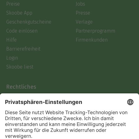
Preise
Jobs
Skoobe App
Presse
Geschenkgutscheine
Verlage
Code einlösen
Partnerprogramm
Hilfe
Firmenkunden
Barrierefreiheit
Login
Skoobe liest
Rechtliches
Datenschutz
AGB
Informationen nach Data
Act
Verträge hier kündigen