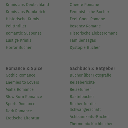
Krimis aus Deutschland
Queere Romane
Krimis aus Frankreich
Feministische Bücher
Historische Krimis
Feel-Good-Romane
Politthriller
Regency Romane
Romantic Suspense
Historische Liebesromane
Lustige Krimis
Familiensagas
Horror Bücher
Dystopie Bücher
Romance & Spice
Sachbuch & Ratgeber
Gothic Romance
Bücher über Fotografie
Enemies to Lovers
Reiseberichte
Mafia Romance
Reiseführer
Slow Burn Romance
Bastelbücher
Sports Romance
Bücher für die
Schwangerschaft
Dark Romance
Achtsamkeits-Bücher
Erotische Literatur
Thermomix Kochbücher