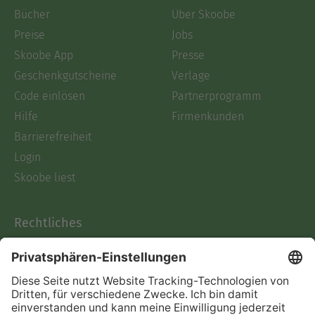
Bücher
Über Skoobe
Preise
Jobs
Skoobe App
Presse
Geschenkgutscheine
Verlage
Code einlösen
Partnerprogramm
Hilfe
Firmenkunden
Barrierefreiheit
Login
Skoobe liest
Rechtliches
Datenschutz
AGB
Informationen nach Data
Act