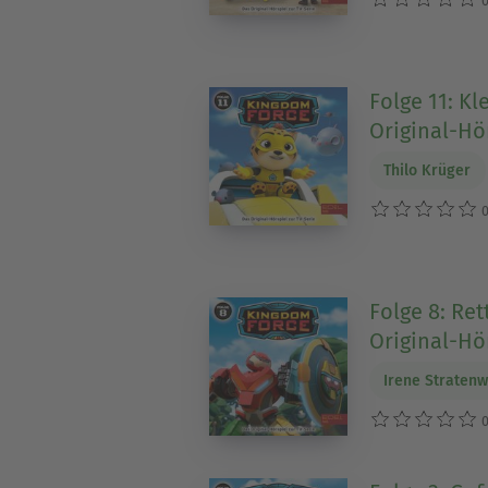
0
Folge 11: Kl
Original-Hör
Thilo Krüger
0
Folge 8: Ret
Original-Hör
Irene Stratenw
0