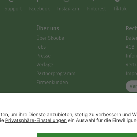
Support
Facebook
Instagram
Pinterest
TikTok
Über uns
Rech
Über Skoobe
Date
Jobs
AGB
Presse
Info
Verlage
Vertr
Partnerprogramm
Impr
Firmenkunden
Ver
Immer ein gutes Buch