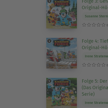
Folge 3: Gef
Original-Hör
Susanne Stern
0
Folge 4: Ti
Original-Hör
Irene Stratenw
0
Folge 5: De
(Das Origina
Serie)
Irene Stratenw