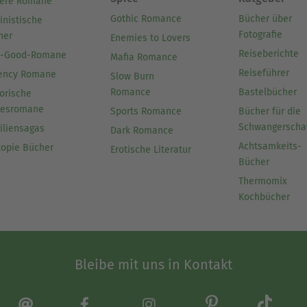
ere Romane
Gothic Romance
Bücher über
inistische
Fotografie
her
Enemies to Lovers
Reiseberichte
l-Good-Romane
Mafia Romance
Reiseführer
ency Romane
Slow Burn
Romance
Bastelbücher
orische
besromane
Sports Romance
Bücher für die
Schwangerscha
iliensagas
Dark Romance
Achtsamkeits-
topie Bücher
Erotische Literatur
Bücher
Thermomix
Kochbücher
Bleibe mit uns in Kontakt