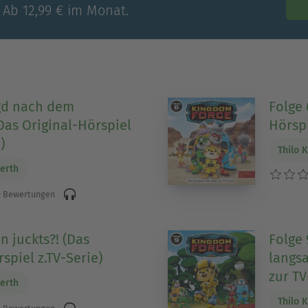
 Ab 12,99 € im Monat.
agd nach dem
Folge 
Das Original-Hörspiel
Hörspi
)
Thilo 
erth
 Bewertungen
n juckts?! (Das
Folge 
spiel z.TV-Serie)
langsa
zur TV
erth
Thilo 