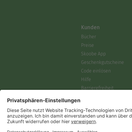
Kunden
Bücher
Preise
Skoobe App
Geschenkgutscheine
Code einlösen
Hilfe
Barrierefreiheit
Login
Skoobe liest