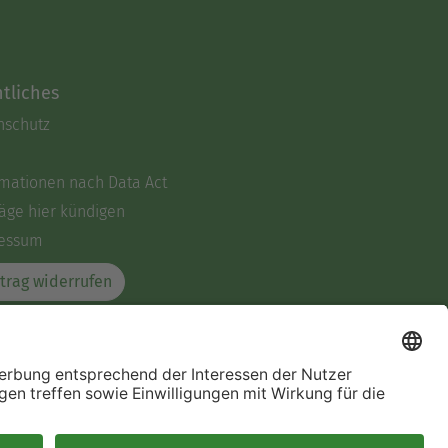
tliches
nschutz
rmationen nach Data Act
äge hier kündigen
essum
trag widerrufen