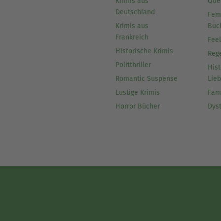
Krimis aus
Que
Deutschland
Fem
Krimis aus
Büc
Frankreich
Fee
Historische Krimis
Reg
Politthriller
Hist
Romantic Suspense
Lie
Lustige Krimis
Fam
Horror Bücher
Dys