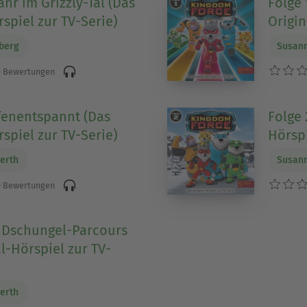
ahr im Grizzly-Tal (Das
Folge 
spiel zur TV-Serie)
Origin
berg
Susann
 Bewertungen
efenentspannt (Das
Folge 
spiel zur TV-Serie)
Hörspi
erth
Susann
 Bewertungen
r Dschungel-Parcours
l-Hörspiel zur TV-
erth