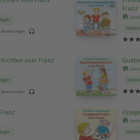
hichten vom Franz
Freun
Franz
Serie
linger
Christ
 Bewertungen
chichten vom Franz
Quats
Serie
linger
Christ
 Bewertungen
Franz
Opage
Serie
linger
Christ