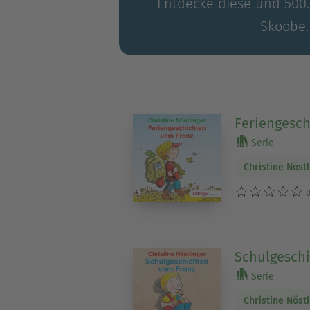
Entdecke diese und 500.0
Skoobe.
Feriengesch
Serie
Christine Nöst
0
Schulgesch
Serie
Christine Nöst