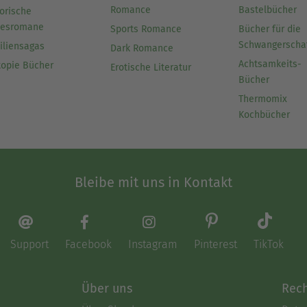
Romance
Bastelbücher
orische
besromane
Sports Romance
Bücher für die
Schwangerscha
iliensagas
Dark Romance
Achtsamkeits-
topie Bücher
Erotische Literatur
Bücher
Thermomix
Kochbücher
Bleibe mit uns in Kontakt
Support
Facebook
Instagram
Pinterest
TikTok
Über uns
Rech