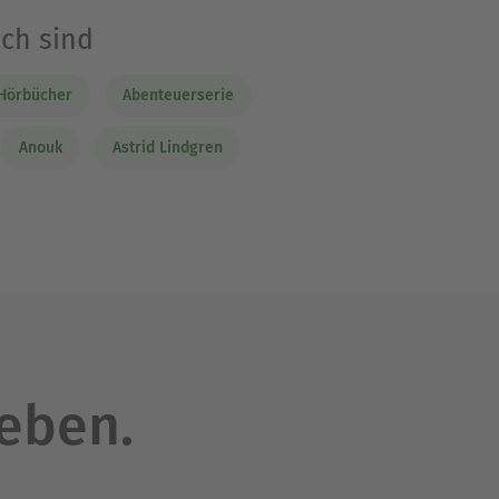
ich sind
Hörbücher
Abenteuerserie
Anouk
Astrid Lindgren
leben.