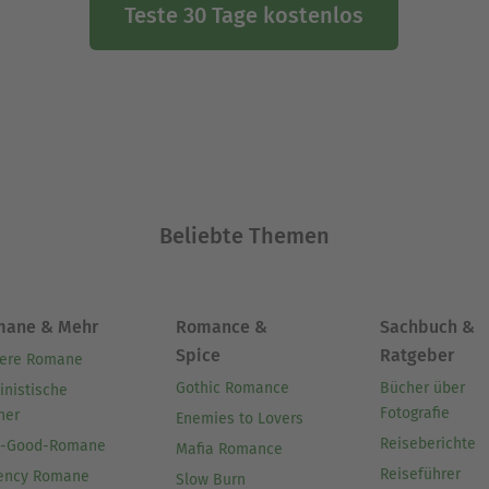
Teste 30 Tage kostenlos
Beliebte Themen
mane & Mehr
Romance &
Sachbuch &
Spice
Ratgeber
ere Romane
Gothic Romance
Bücher über
inistische
Fotografie
her
Enemies to Lovers
Reiseberichte
l-Good-Romane
Mafia Romance
Reiseführer
ency Romane
Slow Burn