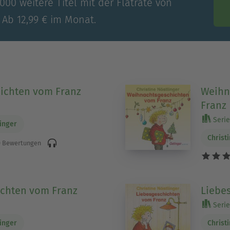
00 weitere Titel mit der Flatrate von
 Ab 12,99 € im Monat.
ichten vom Franz
Weihn
Franz
Serie
linger
Christ
 Bewertungen
ichten vom Franz
Liebe
Serie
linger
Christ