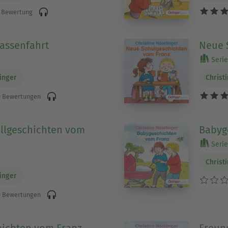
 Bewertung
lassenfahrt
Neue 
Serie
linger
Christ
 Bewertungen
llgeschichten vom
Babyg
Serie
Christ
linger
 Bewertungen