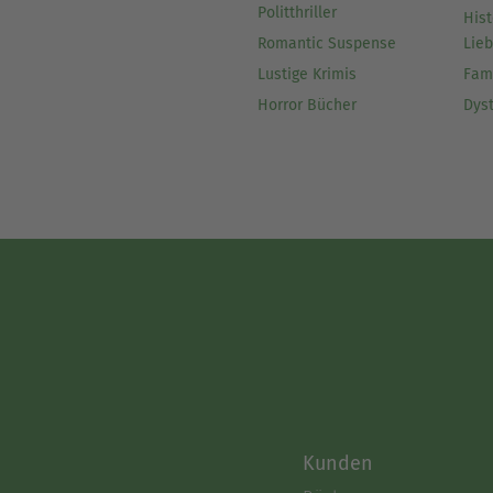
Politthriller
Hist
Romantic Suspense
Lie
Lustige Krimis
Fam
Horror Bücher
Dys
Kunden