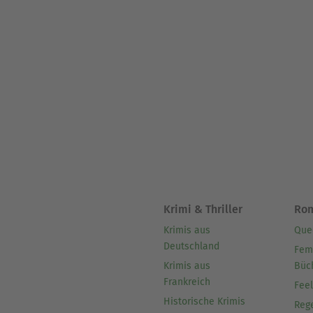
Krimi & Thriller
Ro
Krimis aus
Que
Deutschland
Fem
Krimis aus
Büc
Frankreich
Fee
Historische Krimis
Reg