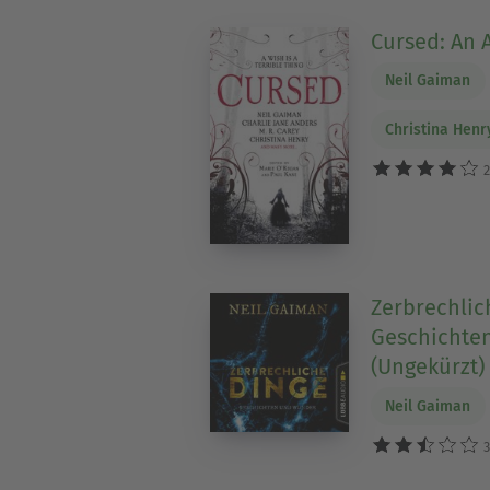
Cursed: An 
Neil Gaiman
Christina Henr
2
Zerbrechlic
Geschichte
(Ungekürzt)
Neil Gaiman
3