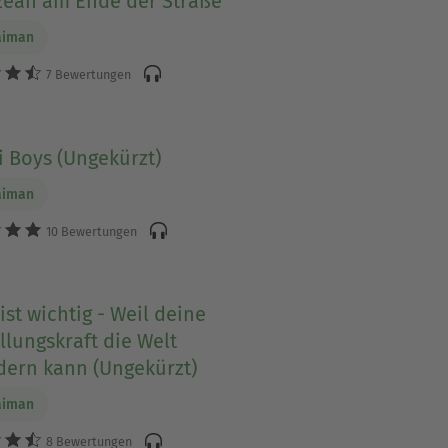
zean am Ende der Straße
aiman
7 Bewertungen
 Boys (Ungekürzt)
aiman
10 Bewertungen
ist wichtig - Weil deine
llungskraft die Welt
dern kann (Ungekürzt)
aiman
8 Bewertungen