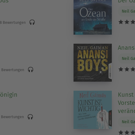
ods
Der O
Neil G
8 Bewertungen
Anansi
Neil G
 Bewertungen
önigin
Kunst 
Vorste
verän
 Bewertungen
Neil G