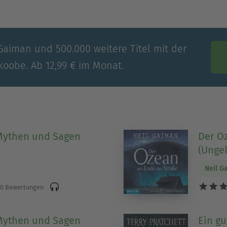
 Gaiman und 500.000 weitere Titel mit der
koobe. Ab 12,99 € im Monat.
Mythen und Sagen
Der O
(Ungek
Neil G
0 Bewertungen
Mythen und Sagen
Ein g