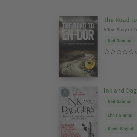
The Road to
A True Story of 
Neil Gaiman
0
Ink and Dag
Neil Gaiman
Chris Simms
Kevin Wignall