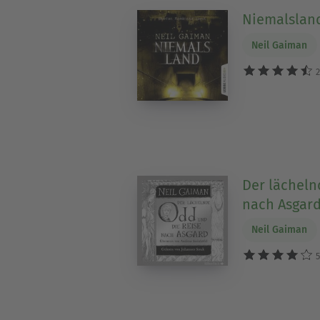
Niemalslan
Neil Gaiman
2
Der lächeln
nach Asgar
Neil Gaiman
5