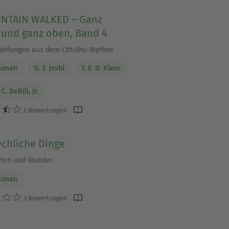
NTAIN WALKED – Ganz
 und ganz oben, Band 4
ählungen aus dem Cthulhu-Mythos
aiman
S. T. Joshi
T. E. D. Klein
C. DeBill, Jr.
2 Bewertungen
echliche Dinge
hten und Wunder
aiman
3 Bewertungen