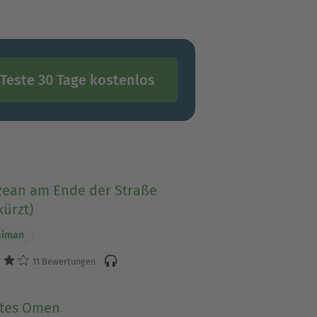
Teste 30 Tage kostenlos
zean am Ende der Straße
ürzt)
aiman
11 Bewertungen
utes Omen