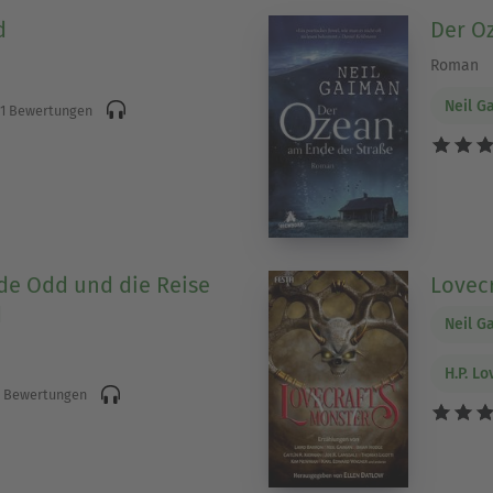
d
Der O
Roman
Neil G
1 Bewertungen
de Odd und die Reise
Lovec
d
Neil G
H.P. Lo
 Bewertungen