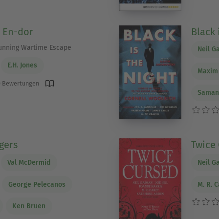
 En-dor
Black 
Cunning Wartime Escape
Neil G
E.H. Jones
Maxim
 Bewertungen
Saman
gers
Twice 
Val McDermid
Neil G
George Pelecanos
M. R. 
Ken Bruen