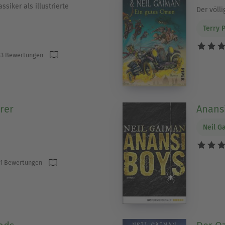
ssiker als illustrierte
Der völl
Terry 
3 Bewertungen
rer
Anans
Neil G
1 Bewertungen