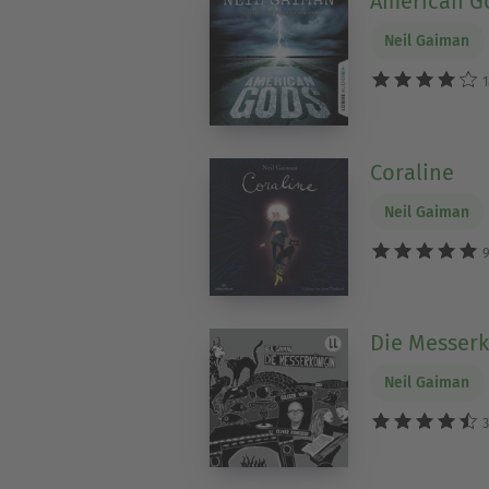
American G
Neil Gaiman
1
Coraline
Neil Gaiman
9
Die Messerk
Neil Gaiman
3