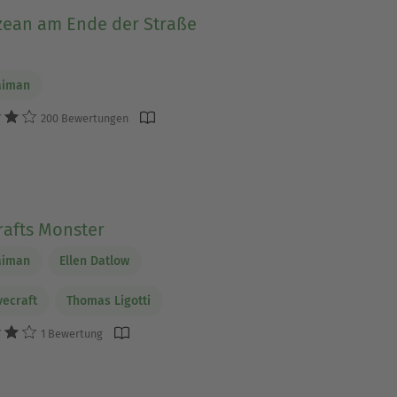
zean am Ende der Straße
aiman
200 Bewertungen
rafts Monster
aiman
Ellen Datlow
vecraft
Thomas Ligotti
1 Bewertung