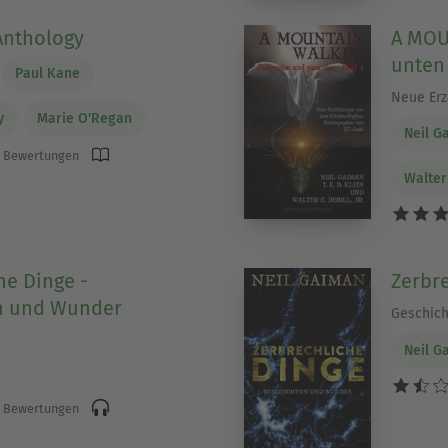
Anthology
A MOU
unten
Paul Kane
Neue Erz
y
Marie O'Regan
Neil G
 Bewertungen
Walter 
he Dinge -
Zerbr
n und Wunder
Geschic
Neil G
 Bewertungen