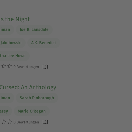
is the Night
aiman
Joe R. Lansdale
 Jakubowski
A.K. Benedict
tha Lee Howe
0 Bewertungen
Cursed: An Anthology
aiman
Sarah Pinborough
Carey
Marie O'Regan
0 Bewertungen