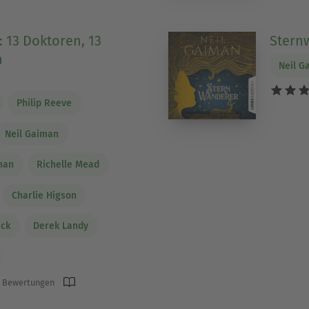
 13 Doktoren, 13
Stern
n
Neil G
Philip Reeve
Neil Gaiman
man
Richelle Mead
Charlie Higson
ick
Derek Landy
 Bewertungen