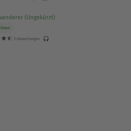
wanderer (Ungekürzt)
aiman
13 Bewertungen