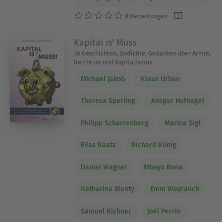
0 Bewertungen
Kapital is' Muss
26 Geschichten, Gedichte, Gedanken über Armut,
Reichtum und Kapitalismus
Michael Jakob
Klaus Urban
Theresa Sperling
Ansgar Hufnagel
Philipp Scharrenberg
Marina Sigl
Elias Raatz
Richard König
Daniel Wagner
Mbayo Bona
Katharina Wenty
Emm Weyrauch
Samuel Richner
Joël Perrin