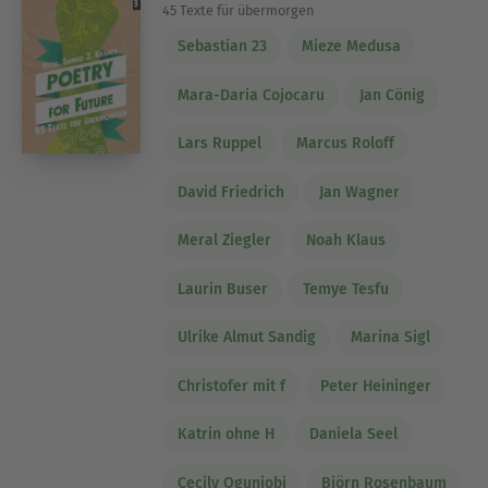
45 Texte für übermorgen
Sebastian 23
Mieze Medusa
Mara-Daria Cojocaru
Jan Cönig
Lars Ruppel
Marcus Roloff
David Friedrich
Jan Wagner
Meral Ziegler
Noah Klaus
Laurin Buser
Temye Tesfu
Ulrike Almut Sandig
Marina Sigl
Christofer mit f
Peter Heininger
Katrin ohne H
Daniela Seel
Cecily Ogunjobi
Björn Rosenbaum