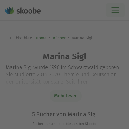
Du bist hier:
Home
Bücher
Marina Sigl
Marina Sigl
Marina Sigl wurde 1996 im Schwarzwald geboren.
Sie studierte 2014-2020 Chemie und Deutsch an
der Universität Konstanz. Seit ihrer
Bühnenpremiere kann sie auf über 250 Auftritte
bei Poetry Slams und Science Slams sowie
Mehr lesen
diversen Meisterschaften zurückblicken. Sie ist
zudem auch als Workshopleiterin zu den Themen
5 Bücher von Marina Sigl
Poetry Slam, Rhetorik und Performance tätig.
Sortierung: am beliebtesten bei Skoobe
Marina Sigl wurde bereits in diversen Anthologien