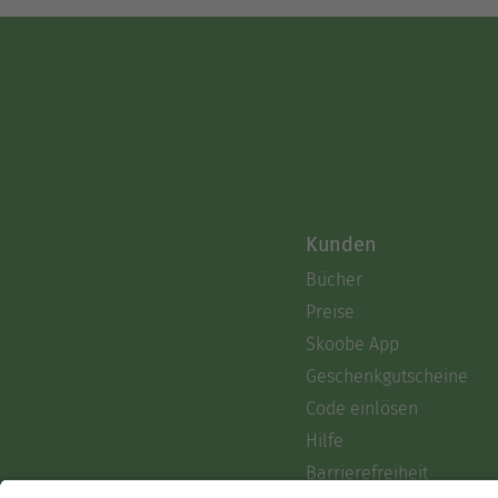
Kunden
Bücher
Preise
Skoobe App
Geschenkgutscheine
Code einlösen
Hilfe
Barrierefreiheit