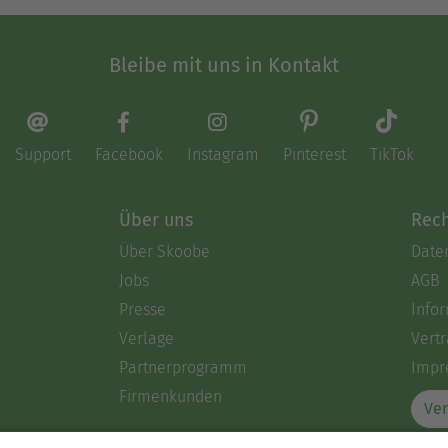
Bleibe mit uns in Kontakt
Support
Facebook
Instagram
Pinterest
TikTok
Über uns
Rech
Über Skoobe
Date
Jobs
AGB
Presse
Info
Verlage
Vertr
Partnerprogramm
Impr
Firmenkunden
Ver