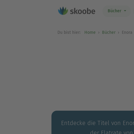
Bücher
Du bist hier:
Home
Bücher
Enora 
Entdecke die Titel von Enor
der Flatrate von