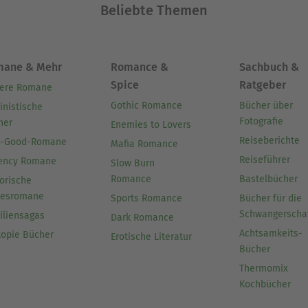
Beliebte Themen
mane & Mehr
Romance &
Sachbuch &
Spice
Ratgeber
ere Romane
Gothic Romance
Bücher über
inistische
Fotografie
her
Enemies to Lovers
Reiseberichte
l-Good-Romane
Mafia Romance
Reiseführer
ency Romane
Slow Burn
Romance
Bastelbücher
orische
besromane
Sports Romance
Bücher für die
Schwangerscha
iliensagas
Dark Romance
Achtsamkeits-
topie Bücher
Erotische Literatur
Bücher
Thermomix
Kochbücher