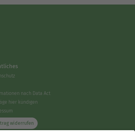
tliches
nschutz
rmationen nach Data Act
äge hier kündigen
essum
trag widerrufen