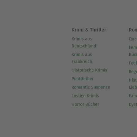
Krimi & Thriller
Ro
Krimis aus
Que
Deutschland
Fem
Krimis aus
Büc
Frankreich
Fee
Historische Krimis
Reg
Politthriller
Hist
Romantic Suspense
Lie
Lustige Krimis
Fam
Horror Bücher
Dys