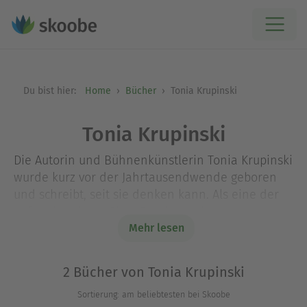
Du bist hier:
Home
Bücher
Tonia Krupinski
Tonia Krupinski
Die Autorin und Bühnenkünstlerin Tonia Krupinski
wurde kurz vor der Jahrtausendwende geboren
und schreibt, seit sie denken kann. Als eine der
aufstrebendsten Slam Poetinnen im
deutschsprachigen Raum bereist sie mit ihren
Mehr lesen
meist nachdenklich-gesellschaftskritischen Texten
die Bundesrepublik seit einigen Jahren mit
2 Bücher von Tonia Krupinski
großem Erfolg. Mehr unter www.tonia-krupinski.de
Sortierung: am beliebtesten bei Skoobe