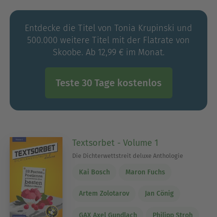
Entdecke die Titel von Tonia Krupinski und
500.000 weitere Titel mit der Flatrate von
Skoobe. Ab 12,99 € im Monat.
Teste 30 Tage kostenlos
Textsorbet - Volume 1
Die Dichterwettstreit deluxe Anthologie
Kai Bosch
Maron Fuchs
Artem Zolotarov
Jan Cönig
GAX Axel Gundlach
Philipp Stroh