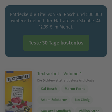
Entdecke die Titel von Kai Bosch und 500.000
weitere Titel mit der Flatrate von Skoobe. Ab
12,99 € im Monat.
Teste 30 Tage kostenlos
Textsorbet - Volume 1
Die Dichterwettstreit deluxe Anthologie
Kai Bosch
Maron Fuchs
Artem Zolotarov
Jan Cönig
GAX Axel Gundlach
Philipp Stroh