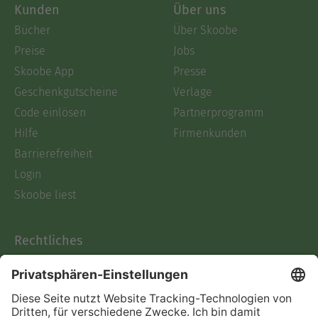
Kunden
Über uns
Bücher
Über Skoobe
Preise
Jobs
Skoobe App
Presse
Geschenkgutscheine
Verlage
Code einlösen
Partnerprogramm
Hilfe
Firmenkunden
Barrierefreiheit
Login
Skoobe liest
Rechtliches
Datenschutz
AGB
Informationen nach Data