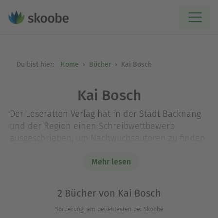
Du bist hier:
Home
Bücher
Kai Bosch
Kai Bosch
Der Leseratten Verlag hat in der Stadt Backnang
und der Region einen Schreibwettbewerb
ausgeschrieben, um Nachwuchsautoren zu finden
und zu fördern. Die besten 20 Geschichte dieser
Geschichten von Backnanger über ihre Heimat
Mehr lesen
sind in dem Buch versammelt. Dabei reichen die
Genre von Historischem, Märchen, Fantasy, Krimi,
2 Bücher von Kai Bosch
Gruseligem bis hin zur Satire und Science Fiction.
Sortierung: am beliebtesten bei Skoobe