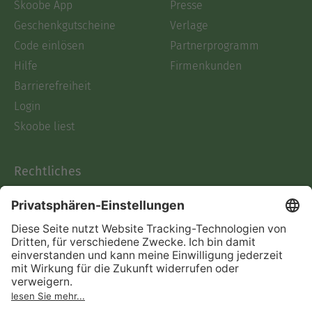
Skoobe App
Presse
Geschenkgutscheine
Verlage
Code einlösen
Partnerprogramm
Hilfe
Firmenkunden
Barrierefreiheit
Login
Skoobe liest
Rechtliches
Datenschutz
AGB
Informationen nach Data
Act
Verträge hier kündigen
Impressum