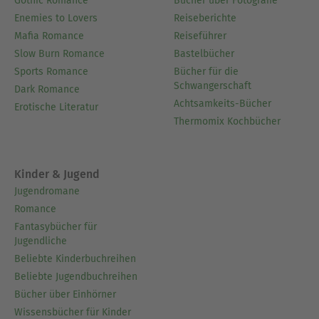
Gothic Romance
Bücher über Fotografie
Enemies to Lovers
Reiseberichte
Mafia Romance
Reiseführer
Slow Burn Romance
Bastelbücher
Sports Romance
Bücher für die
Schwangerschaft
Dark Romance
Achtsamkeits-Bücher
Erotische Literatur
Thermomix Kochbücher
Kinder & Jugend
Jugendromane
Romance
Fantasybücher für
Jugendliche
Beliebte Kinderbuchreihen
Beliebte Jugendbuchreihen
Bücher über Einhörner
Wissensbücher für Kinder