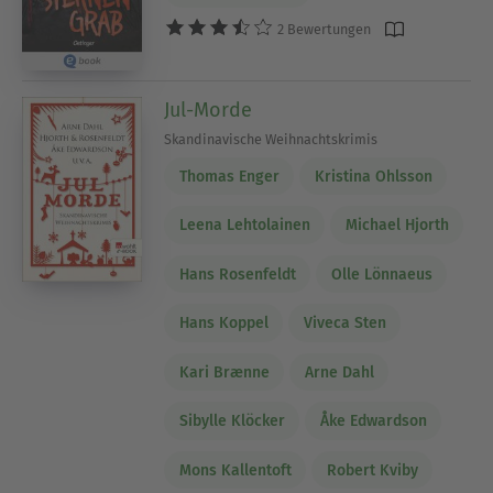
2 Bewertungen
Jul-Morde
Skandinavische Weihnachtskrimis
Thomas Enger
Kristina Ohlsson
Leena Lehtolainen
Michael Hjorth
Hans Rosenfeldt
Olle Lönnaeus
Hans Koppel
Viveca Sten
Kari Brænne
Arne Dahl
Sibylle Klöcker
Åke Edwardson
Mons Kallentoft
Robert Kviby