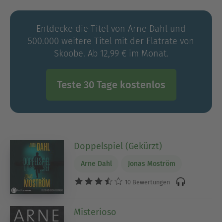
und dem
RIPPER AWARD
für sein Gesamtwerk.
Seine Bücher wurden in 32 Sprachen übersetzt.
Entdecke die Titel von Arne Dahl und
500.000 weitere Titel mit der Flatrate von
Skoobe. Ab 12,99 € im Monat.
Teste 30 Tage kostenlos
Doppelspiel (Gekürzt)
Arne Dahl
Jonas Moström
10 Bewertungen
Misterioso