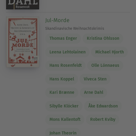
Jul-Morde
Skandinavische Weihnachtskrimis
Thomas Enger
Kristina Ohlsson
Leena Lehtolainen
Michael Hjorth
Hans Rosenfeldt
Olle Lönnaeus
Hans Koppel
Viveca Sten
Kari Brænne
Arne Dahl
Sibylle Klöcker
Åke Edwardson
Mons Kallentoft
Robert Kviby
Johan Theorin