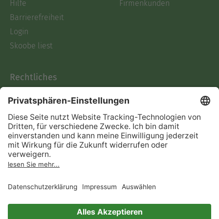
Hilfe
Firmenkunden
Barrierefreiheit
Login
Skoobe liest
Rechtliches
Datenschutz
AGB
Informationen nach Data
Act
Verträge hier kündigen
Impressum
Vertrag widerrufen