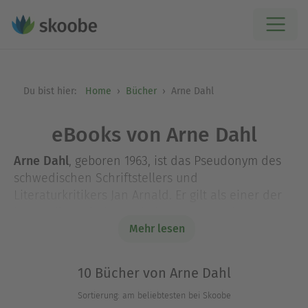
Du bist hier:
Home
Bücher
Arne Dahl
eBooks von Arne Dahl
Arne Dahl
, geboren 1963, ist das Pseudonym des
schwedischen Schriftstellers und
Literaturkritikers Jan Arnald. Er gilt als einer der
besten literarischen Krimiautoren aus dem
Norden. Mit seinen Romanen um das Stockholmer
Mehr lesen
A-Team hat er eine der erfolgreichsten Reihen
der Welt geschaffen. International und national
10 Bücher von Arne Dahl
wurde er mit zahlreichen Preisen ausgezeichnet,
Sortierung: am beliebtesten bei Skoobe
so zum Beispiel mit dem
DEUTSCHEN KRIMIPREIS