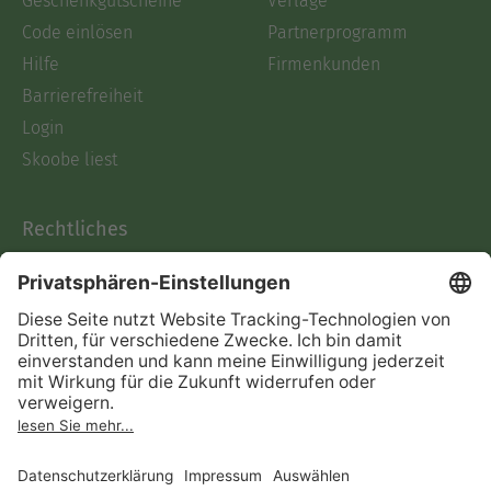
Geschenkgutscheine
Verlage
Code einlösen
Partnerprogramm
Hilfe
Firmenkunden
Barrierefreiheit
Login
Skoobe liest
Rechtliches
Datenschutz
AGB
Informationen nach Data
Act
Verträge hier kündigen
Impressum
Vertrag widerrufen