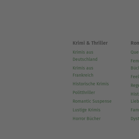
Krimi & Thriller
Ro
Krimis aus
Que
Deutschland
Fem
Krimis aus
Büc
Frankreich
Fee
Historische Krimis
Reg
Politthriller
Hist
Romantic Suspense
Lie
Lustige Krimis
Fam
Horror Bücher
Dys