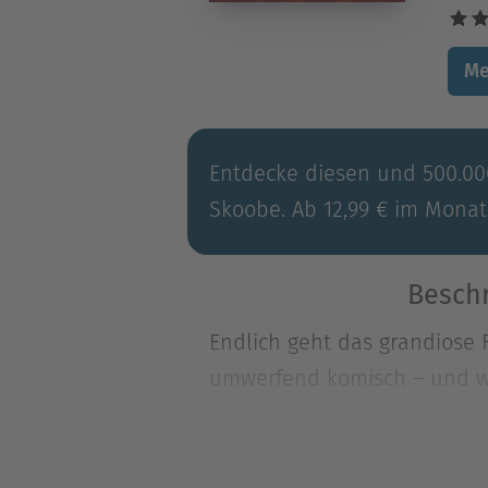
Me
Entdecke diesen und 500.000
Skoobe. Ab 12,99 € im Monat
Beschr
Endlich geht das grandiose
umwerfend komisch – und wi
Endlich geht das grandiose
umwerfend komisch – und wi