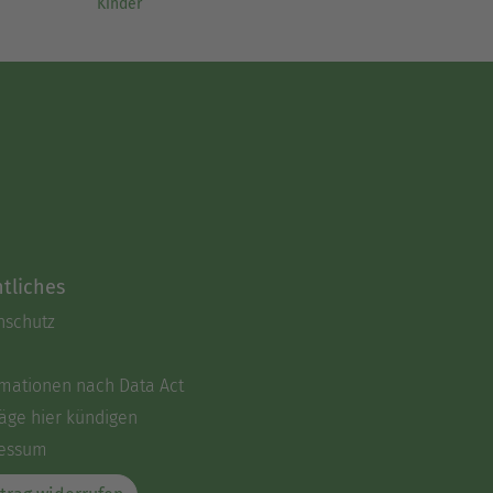
Kinder
tliches
nschutz
rmationen nach Data Act
äge hier kündigen
essum