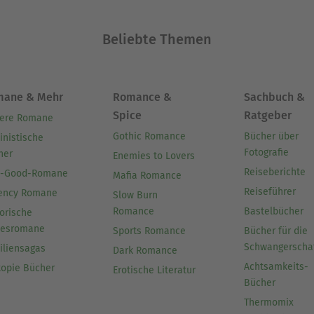
Beliebte Themen
mane & Mehr
Romance &
Sachbuch &
Spice
Ratgeber
ere Romane
Gothic Romance
Bücher über
inistische
Fotografie
her
Enemies to Lovers
Reiseberichte
l-Good-Romane
Mafia Romance
Reiseführer
ency Romane
Slow Burn
Romance
Bastelbücher
orische
besromane
Sports Romance
Bücher für die
Schwangerscha
iliensagas
Dark Romance
Achtsamkeits-
topie Bücher
Erotische Literatur
Bücher
Thermomix