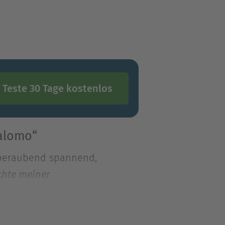
Teste 30 Tage kostenlos
Salomo“
emberaubend spannend,
chte meiner
emberaubend spannend,
ichte meiner Abenteuer und