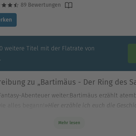
89 Bewertungen
rken
 weitere Titel mit der Flatrate von
.
eibung zu „Bartimäus - Der Ring des 
 Fantasy-Abenteuer weiter:Bartimäus erzählt at
e alles begann!
»Hier erzähle ich euch die Geschi
 Fantasy-Abenteuer weiter:Bartimäus erzählt at
Mehr lesen
e alles begann!
»Hier erzähle ich euch die Gesch