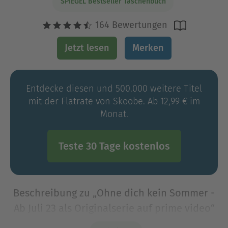
SPIEGEL Bestseller Taschenbuch
164 Bewertungen
Jetzt lesen
Merken
Entdecke diesen und 500.000 weitere Titel
mit der Flatrate von Skoobe. Ab 12,99 € im
Monat.
Teste 30 Tage kostenlos
Beschreibung zu „Ohne dich kein Sommer -
Ab Juli 23 als Originalserie auf prime video“
Als Originalserie auf prime video. In all den