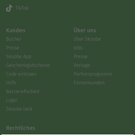
TikTok
Kunden
Über uns
Bücher
Über Skoobe
Preise
Jobs
Skoobe App
Presse
Geschenkgutscheine
Verlage
Code einlösen
Partnerprogramm
Hilfe
Firmenkunden
Barrierefreiheit
Login
Skoobe liest
Rechtliches