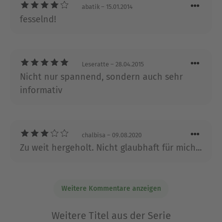
abatik
– 15.01.2014
Action-Roman Auftrag Tartarus!
fesselnd!
Über James Rollins
Neueste Technologiekenntnisse und fundierte
wissenschaftliche Fakten, genial verknüpft mit
Leseratte
– 28.04.2015
historischen und mythologischen Themen – all
Nicht nur spannend, sondern auch sehr
das macht die Abenteuerthriller von James Rollins
informativ
zum einzigartigen Leseerlebnis. Der passionierte
Höhlentaucher James Rollins betreibt eine Praxis
für Veterinärmedizin in Sacramento, Kalifornien.
chalbisa
– 09.08.2020
Ausblenden
Zu weit hergeholt. Nicht glaubhaft für mich...
Weitere Kommentare anzeigen
Weitere Titel aus der Serie