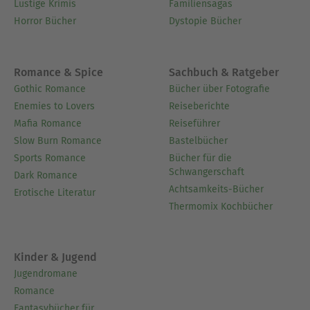
Lustige Krimis
Familiensagas
Horror Bücher
Dystopie Bücher
Romance & Spice
Sachbuch & Ratgeber
Gothic Romance
Bücher über Fotografie
Enemies to Lovers
Reiseberichte
Mafia Romance
Reiseführer
Slow Burn Romance
Bastelbücher
Sports Romance
Bücher für die
Schwangerschaft
Dark Romance
Achtsamkeits-Bücher
Erotische Literatur
Thermomix Kochbücher
Kinder & Jugend
Jugendromane
Romance
Fantasybücher für