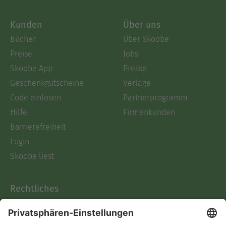
Kunden
Über uns
Bücher
Über Skoobe
Preise
Jobs
Skoobe App
Presse
Geschenkgutscheine
Verlage
Code einlösen
Partnerprogramm
Hilfe
Firmenkunden
Barrierefreiheit
Login
Skoobe liest
Rechtliches
Datenschutz
AGB