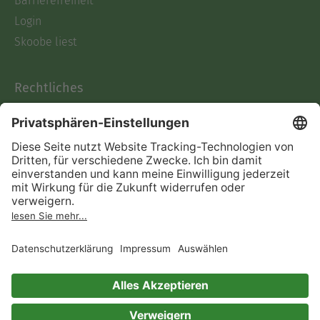
Barrierefreiheit
Login
Skoobe liest
Rechtliches
Datenschutz
AGB
Informationen nach Data
Act
Verträge hier kündigen
Impressum
Vertrag widerrufen
Immer ein gutes Buch