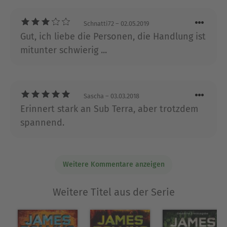
wissenschaftliche Fakten, genial verknüpft mit
historischen und mythologischen Themen – all
Schnatti72
– 02.05.2019
das macht die Abenteuerthriller von James Rollins
Gut, ich liebe die Personen, die Handlung ist
zum einzigartigen Leseerlebnis. Der passionierte
mitunter schwierig ...
Höhlentaucher James Rollins betreibt eine Praxis
für Veterinärmedizin in Sacramento, Kalifornien.
Ausblenden
Sascha
– 03.03.2018
Erinnert stark an Sub Terra, aber trotzdem
spannend.
Weitere Kommentare anzeigen
Weitere Titel aus der Serie