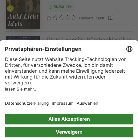
J. M. Barrie
0 Bewertungen
Titania Special, Märchenklassiker,
Folge 3: Peter Pan
J. M. Barrie
0 Bewertungen
The Collected Works of James
Matthew Barrie
PergamonMedia
J. M. Barrie
0 Bewertungen