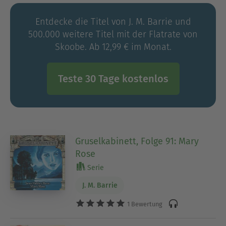
Entdecke die Titel von J. M. Barrie und
500.000 weitere Titel mit der Flatrate von
Skoobe. Ab 12,99 € im Monat.
Teste 30 Tage kostenlos
Gruselkabinett, Folge 91: Mary
Rose
Serie
J. M. Barrie
1 Bewertung