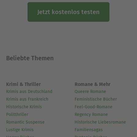
Impro-Sitcom »Wir müssen reden«. 2013
unterstützte Cordula Stratmann Olli Dittrich beim
Jetzt kostenlos testen
Satire-Format »Frühstücksfernsehen«. Erfolgreich
ist sie auch als Bühnenkünstlerin und als
Buchautorin ( Ich schreibe, aber lesen müssen Sie
selbst und Sie da oben, er da unten ). Sie ist eine
vielfach preisgekrönte Künstlerin: vom Deutschen
Fernsehpreis über den Deutschen Comedy Preis
Beliebte Themen
und die Goldene Kamera bis zum Bayerischen
Fernsehpreis.
Krimi & Thriller
Romane & Mehr
Ausblenden
Krimis aus Deutschland
Queere Romane
Krimis aus Frankreich
Feministische Bücher
Historische Krimis
Feel-Good-Romane
Politthriller
Regency Romane
Romantic Suspense
Historische Liebesromane
Lustige Krimis
Familiensagas