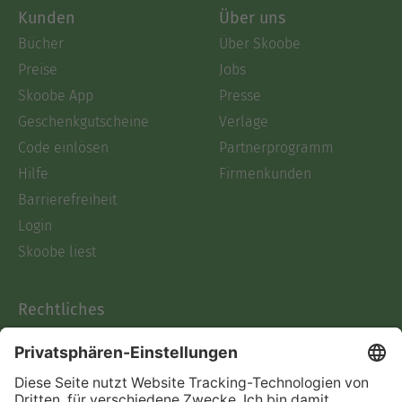
Kunden
Über uns
Bücher
Über Skoobe
Preise
Jobs
Skoobe App
Presse
Geschenkgutscheine
Verlage
Code einlösen
Partnerprogramm
Hilfe
Firmenkunden
Barrierefreiheit
Login
Skoobe liest
Rechtliches
Datenschutz
AGB
Informationen nach Data