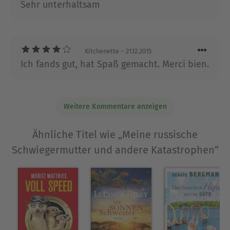
Sie arbeitet als freie Textchefin für verschiedene
Sehr unterhaltsam
Frauenzeitschriften. Sie entwickelte in Kiew ein
neues Frauenmagazin. Alexandra Fröhlich ist
ihrem russischen Ex in ebenso inniger wie
wechselnder Zu- und Abneigung verbunden und
Kitchenette
– 21.12.2015
Ich fands gut, hat Spaß gemacht. Merci bien.
lebt mit ihren drei Söhnen in Hamburg.
Ausblenden
Weitere Kommentare anzeigen
Ähnliche Titel wie „Meine russische
Schwiegermutter und andere Katastrophen“