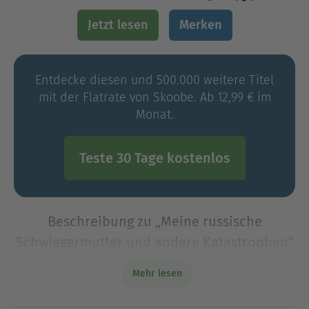
Jetzt lesen
Merken
Entdecke diesen und 500.000 weitere Titel
mit der Flatrate von Skoobe. Ab 12,99 € im
Monat.
Teste 30 Tage kostenlos
Beschreibung zu „Meine russische
Schwiegermutter und andere Katastrophen“
In ihrem SPIEGEL-Bestseller "Meine russische
Mehr lesen
Schwiegermutter und andere Katastrophen"
schildert die Journalistin Alexandra Fröhlich mit