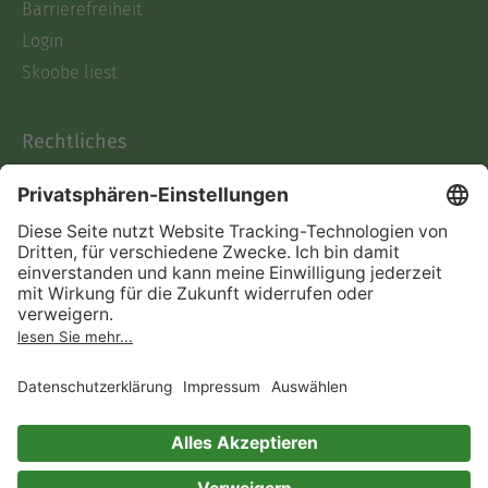
Barrierefreiheit
Login
Skoobe liest
Rechtliches
Datenschutz
AGB
Informationen nach Data
Act
Verträge hier kündigen
Impressum
Vertrag widerrufen
Immer ein gutes Buch