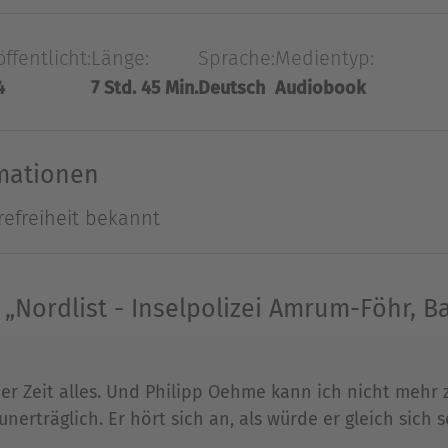
 &#39;Magic Fred&#39; und seine Helfer beteuern
öffentlicht:
Länge:
Sprache:
Medientyp:
rd Hilla und dem Team der Inselpolizei schnell klar
4
7 Std. 45 Min.
Deutsch
Audiobook
esitzt. Die Jagd nach dem trickreichen Mörder en
zwischen Wahrheit und Illusion verschwimmen. Ein
reihe "Inselpolizei Amrum-Föhr" lädt zum Miträtse
rmationen
zel zwischen Watt und Dünen.
refreiheit bekannt
Ausblenden
Nordlist - Inselpolizei Amrum-Föhr, B
der Zeit alles. Und Philipp Oehme kann ich nicht mehr
nerträglich. Er hört sich an, als würde er gleich sich s