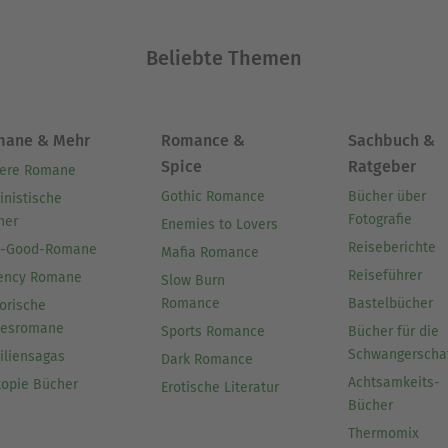
Beliebte Themen
mane & Mehr
Romance &
Sachbuch &
Spice
Ratgeber
ere Romane
Gothic Romance
Bücher über
inistische
Fotografie
her
Enemies to Lovers
Reiseberichte
l-Good-Romane
Mafia Romance
Reiseführer
ency Romane
Slow Burn
Romance
Bastelbücher
orische
besromane
Sports Romance
Bücher für die
Schwangerscha
iliensagas
Dark Romance
Achtsamkeits-
topie Bücher
Erotische Literatur
Bücher
Thermomix