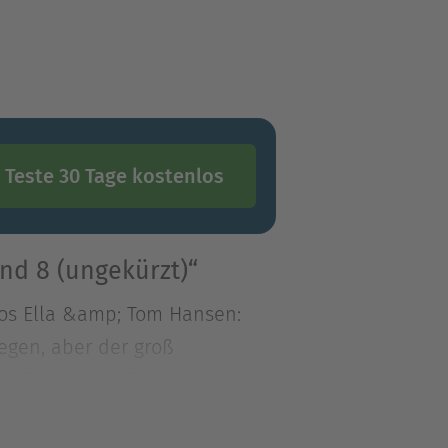
Teste 30 Tage kostenlos
nd 8 (ungekürzt)“
uos Ella &amp; Tom Hansen:
gegen, aber der groß
uos Ella &amp; Tom Hansen:
egen, aber der große Trick
ochen mit einem Dolch aus