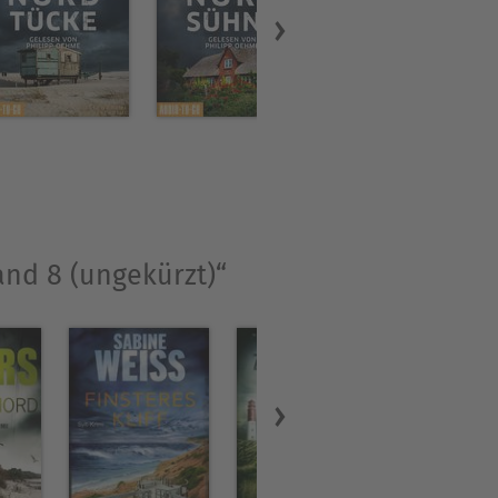
and 8 (ungekürzt)“