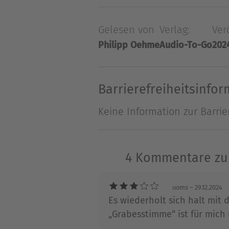
den Requisiten des Magiers.
Gelesen von
Verlag:
Ver
Blick hinter die Kulissen wi
Philipp Oehme
Audio-To-Go
202
nur einen doppelten Boden b
Spiel, bei dem die Grenzen 
der erfolgreichen Bestseller
Barrierefreiheitsinfo
Hochspannung für Nervenkit
Keine Information zur Barrie
4 Kommentare zu „
uoms
– 29.12.2024
Es wiederholt sich halt mit 
„Grabesstimme“ ist für mich u