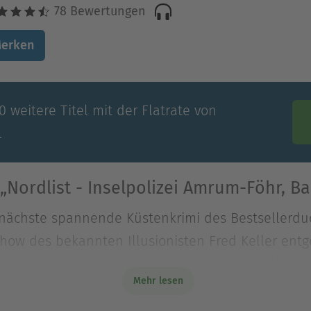
78 Bewertungen
erken
 weitere Titel mit der Flatrate von
.
„Nordlist - Inselpolizei Amrum-Föhr, Ba
r nächste spannende Küstenkrimi des Bestsellerd
 Show des bekannten Illusionisten Fred Keller ent
r nächste spannende Küstenkrimi des Bestsellerd
Mehr lesen
Show des bekannten Illusionisten Fred Keller entg
 der Tourismusdirektor tot hinter der Bühne, erst