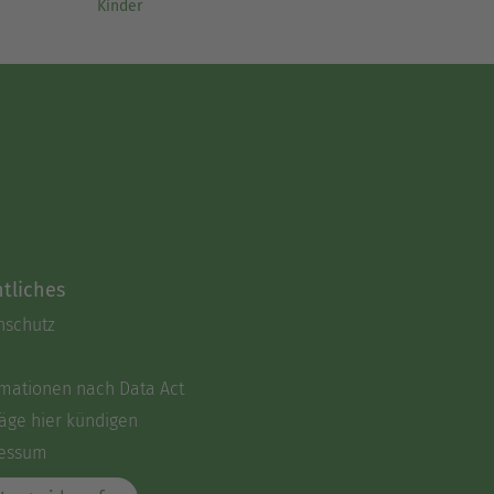
Kinder
tliches
nschutz
rmationen nach Data Act
äge hier kündigen
essum