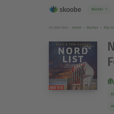
Bücher
Du bist hier:
Home
Bücher
Ella 
N
F
E
H