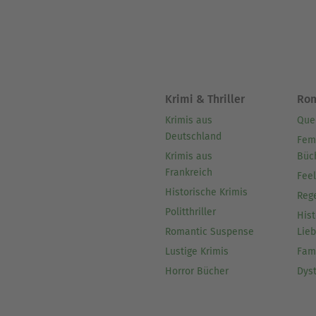
Krimi & Thriller
Ro
Krimis aus
Que
Deutschland
Fem
Krimis aus
Büc
Frankreich
Fee
Historische Krimis
Reg
Politthriller
Hist
Romantic Suspense
Lie
Lustige Krimis
Fam
Horror Bücher
Dys