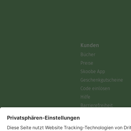
Kunden
Bücher
Preise
Skoobe App
Geschenkgutscheine
Code einlösen
Hilfe
Barrierefreiheit
Login
Skoobe liest