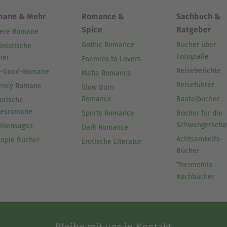
mane & Mehr
Romance &
Sachbuch &
Spice
Ratgeber
ere Romane
Gothic Romance
Bücher über
inistische
Fotografie
her
Enemies to Lovers
Reiseberichte
l-Good-Romane
Mafia Romance
Reiseführer
ency Romane
Slow Burn
Romance
Bastelbücher
orische
besromane
Sports Romance
Bücher für die
Schwangerscha
iliensagas
Dark Romance
Achtsamkeits-
topie Bücher
Erotische Literatur
Bücher
Thermomix
Kochbücher