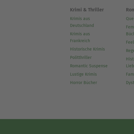
Krimi & Thriller
Ro
Krimis aus
Que
Deutschland
Fem
Krimis aus
Büc
Frankreich
Fee
Historische Krimis
Reg
Politthriller
Hist
Romantic Suspense
Lie
Lustige Krimis
Fam
Horror Bücher
Dys