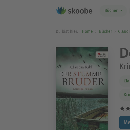
Bücher
Du bist hier:
Home
Bücher
Claudi
D
Kr
Cla
Kri
Me