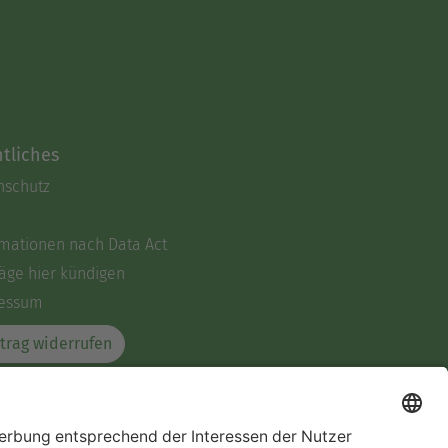
tliches
nschutz
rmationen nach Data Act
äge hier kündigen
essum
trag widerrufen