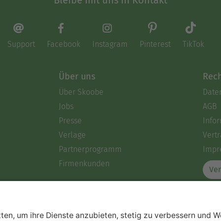
Bleibe mit uns in Kontakt
Support
Facebook
Instagram
Pinterest
TikTok
Über uns
Rech
Über Skoobe
Date
Jobs
AGB
Presse
Info
Verlage
Vertr
Partnerprogramm
Impr
Firmenkunden
Ver