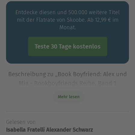
Entdecke diesen und 500.000 weitere Titel
mit der Flatrate von Skoobe. Ab 12,99 € im
Monat.
Teste 30 Tage kostenlos
Beschreibung zu „Book Boyfriend: Alex und
Mia - Bookboyfriends Reihe, Band 1
(Ungekürzt)“
Mehr lesen
Die Sache ist die: Ich bin kein schlechter Kerl. Mia
anzulügen war nicht Teil eines Plans, es war eine
simple Notlüge. Erfolg als Liebesromanautor mit
Gelesen von
einem weiblichen Pseudonym zu haben, gehörte
Isabella Fratelli
Alexander Schwarz
auch