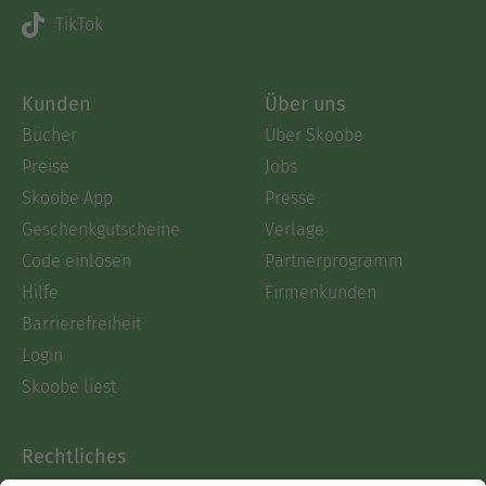
TikTok
Kunden
Über uns
Bücher
Über Skoobe
Preise
Jobs
Skoobe App
Presse
Geschenkgutscheine
Verlage
Code einlösen
Partnerprogramm
Hilfe
Firmenkunden
Barrierefreiheit
Login
Skoobe liest
Rechtliches