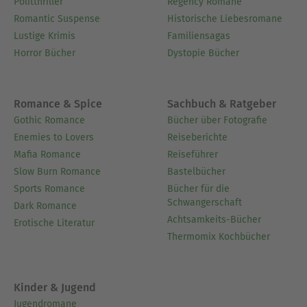
Politthriller
Regency Romane
Romantic Suspense
Historische Liebesromane
Lustige Krimis
Familiensagas
Horror Bücher
Dystopie Bücher
Romance & Spice
Sachbuch & Ratgeber
Gothic Romance
Bücher über Fotografie
Enemies to Lovers
Reiseberichte
Mafia Romance
Reiseführer
Slow Burn Romance
Bastelbücher
Sports Romance
Bücher für die
Schwangerschaft
Dark Romance
Achtsamkeits-Bücher
Erotische Literatur
Thermomix Kochbücher
Kinder & Jugend
Jugendromane