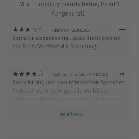
Über Claire Kingsley
Mia - Bookboyfriends Reihe, Band 1
Claire Kingsley schreibt Liebesgeschichten mit
(Ungekürzt)“
starken, eigensinnigen Frauen, sexy Helden und
großen Gefühlen. Ein Leben ohne Kaffee, E-
Runner50
– 26.03.2023
Reader und neu erfundene Geschichten ist für sie
Vorzeitig abgebrochen. Alles dreht sich um
nicht vorstellbar. Claire Kingsley lebt mit ihrer
ein Buch. Mir fehlt die Spannung.
Familie im Pazifischen Nordwesten der USA.
Ausblenden
Don’t forget to smile
– 15.12.2020
Story ist süß und den männlichen Sprecher
finde ich auch echt gut. Die weibliche
Stimme finde ich etwas seltsam. Ich muss
dabei immer an ein Kinderbuch denken.
Mehr lesen
Sowohl was Stimme als auch Betonung
angeht. Die erotischen Szenen finde ich
nicht sonderlich gut geschrieben, aber den