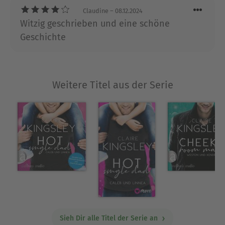
rest find ich echt gut. Zusatz: ich fand den
Claudine
– 08.12.2024
Schreibstil erst etwas gewöhnungsbedürftig.
Witzig geschrieben und eine schöne
Nachdem ich aber die letzten Kapitel
Geschichte
gelesen habe, lag es wohl eher an den
Sprechern als an der Autorin. Fand das Buch
wesentlich angenehmer zu lesen
Weitere Titel aus der Serie
Sieh Dir alle Titel der Serie an