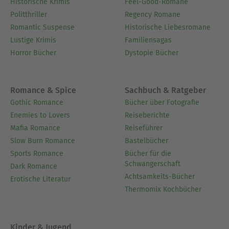
Historische Krimis
Feel-Good-Romane
Politthriller
Regency Romane
Romantic Suspense
Historische Liebesromane
Lustige Krimis
Familiensagas
Horror Bücher
Dystopie Bücher
Romance & Spice
Sachbuch & Ratgeber
Gothic Romance
Bücher über Fotografie
Enemies to Lovers
Reiseberichte
Mafia Romance
Reiseführer
Slow Burn Romance
Bastelbücher
Sports Romance
Bücher für die
Schwangerschaft
Dark Romance
Achtsamkeits-Bücher
Erotische Literatur
Thermomix Kochbücher
Kinder & Jugend