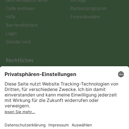
Geschenkgutscheine
Verlage
Code einlösen
Partnerprogramm
Hilfe
Firmenkunden
Barrierefreiheit
Login
Skoobe liest
Rechtliches
Datenschutz
AGB
Informationen nach Data
Act
Verträge hier kündigen
Impressum
Vertrag widerrufen