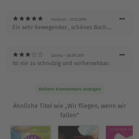
begleitet. Das Haus ohne etwas zu lesen
verlassen? Unvorstellbar. Schließlich entdeckte
sie auch das Schreiben und Bloggen
Heidrun
– 27.01.2019
(www.avareed.de) für sich und kann sich nicht
Ein sehr bewegendes , schönes Buch....
vorstellen, je wieder damit aufzuhören. Wenn sie
nicht gerade wild in die Tasten tippt, geht sie
ihrer Arbeit in einem Verlag nach. Ava Reed lebt
mit ihrem Freund in Frankfurt am Main.
Jalima
– 26.09.2017
Ist mir zu schnulzig und vorhersehbar.
Ausblenden
Weitere Kommentare anzeigen
Ähnliche Titel wie „Wir fliegen, wenn wir
fallen“