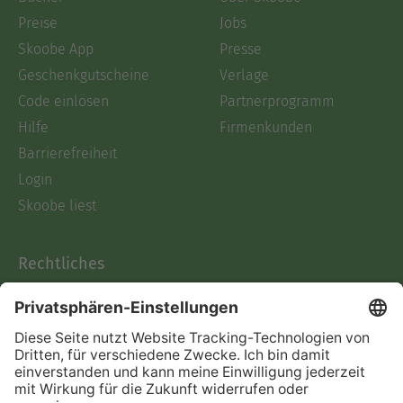
Preise
Jobs
Skoobe App
Presse
Geschenkgutscheine
Verlage
Code einlösen
Partnerprogramm
Hilfe
Firmenkunden
Barrierefreiheit
Login
Skoobe liest
Rechtliches
Datenschutz
AGB
Informationen nach Data
Act
Verträge hier kündigen