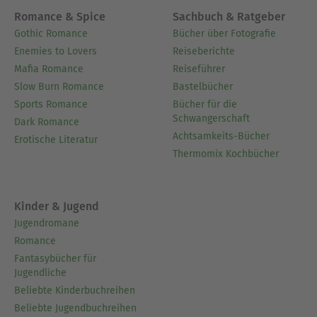
Romance & Spice
Sachbuch & Ratgeber
Gothic Romance
Bücher über Fotografie
Enemies to Lovers
Reiseberichte
Mafia Romance
Reiseführer
Slow Burn Romance
Bastelbücher
Sports Romance
Bücher für die
Schwangerschaft
Dark Romance
Achtsamkeits-Bücher
Erotische Literatur
Thermomix Kochbücher
Kinder & Jugend
Jugendromane
Romance
Fantasybücher für
Jugendliche
Beliebte Kinderbuchreihen
Beliebte Jugendbuchreihen