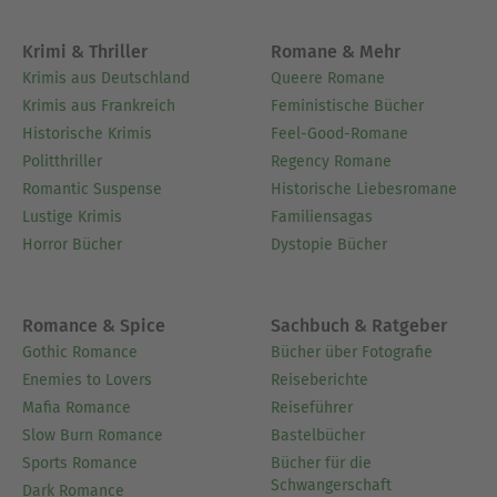
Lehrbücher und Mitherausgeber vieler
Fachzeitschriften leitet seit 2002 die
Krimi & Thriller
Romane & Mehr
Gesprächsreihe "Medizin-Ethik-Recht" der
Krimis aus Deutschland
Queere Romane
Konrad-Adenauer-Stiftung in Cadenabbia.
Krimis aus Frankreich
Feministische Bücher
Schumpelick gilt als einer der bedeutendsten
Historische Krimis
Feel-Good-Romane
Promotoren der Hernien- und Dickdarmchirurgie
Politthriller
Regency Romane
über das letzte Vierteljahrhundert und hat ihre
Romantic Suspense
Historische Liebesromane
Neuentwicklungen in dieser Zeit maßgeblich
Lustige Krimis
Familiensagas
beeinflusst. Er ist Ehrenmitglied und Preisträger
Horror Bücher
Dystopie Bücher
zahlreicher internationaler Gesellschaften sowie
seit 2013 Präsident der European Hernia Society
(EHS).
Romance & Spice
Sachbuch & Ratgeber
Gothic Romance
Bücher über Fotografie
Ausblenden
Enemies to Lovers
Reiseberichte
Mafia Romance
Reiseführer
Slow Burn Romance
Bastelbücher
Sports Romance
Bücher für die
Schwangerschaft
Dark Romance