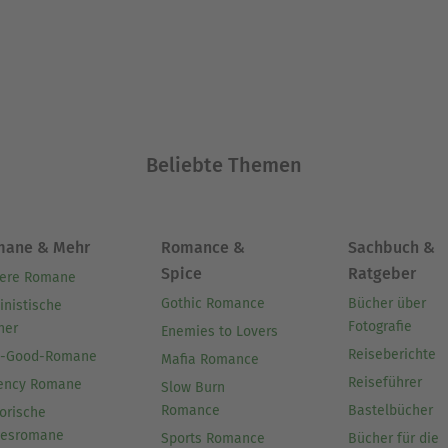
Beliebte Themen
mane & Mehr
Romance &
Sachbuch &
Spice
Ratgeber
ere Romane
Gothic Romance
Bücher über
inistische
Fotografie
her
Enemies to Lovers
Reiseberichte
l-Good-Romane
Mafia Romance
Reiseführer
ency Romane
Slow Burn
Romance
Bastelbücher
orische
besromane
Sports Romance
Bücher für die