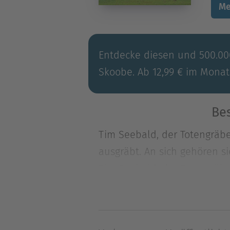
Me
Entdecke diesen und 500.000
Skoobe. Ab 12,99 € im Monat
Be
Tim Seebald, der Totengräbe
ausgräbt. An sich gehören si
Tim Seebald, der Totengräbe
ausgräbt. An sich gehören si
es die Überreste einer jung
dem Fund ereignet sich auf 