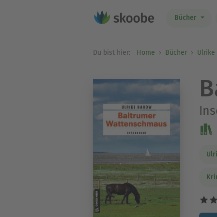
Bücher
Du bist hier:
Home
Bücher
Ulrike
B
Ins
Ulr
Kri