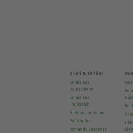
Krimi & Thriller
Ro
Krimis aus
Que
Deutschland
Fem
Krimis aus
Büc
Frankreich
Fee
Historische Krimis
Reg
Politthriller
Hist
Romantic Suspense
Lie