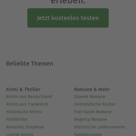
erleben.
friedhofssoziologie@live.de.
Ausblenden
Jetzt kostenlos testen
Beliebte Themen
Krimi & Thriller
Romane & Mehr
Krimis aus Deutschland
Queere Romane
Krimis aus Frankreich
Feministische Bücher
Historische Krimis
Feel-Good-Romane
Politthriller
Regency Romane
Romantic Suspense
Historische Liebesromane
Lustige Krimis
Familiensagas