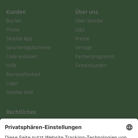
Kunden
Über uns
Bücher
Über Skoobe
Preise
Jobs
Skoobe App
Presse
Geschenkgutscheine
Verlage
Code einlösen
Partnerprogramm
Hilfe
Firmenkunden
Barrierefreiheit
Login
Skoobe liest
Rechtliches
Datenschutz
AGB