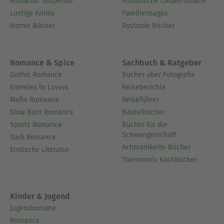
Romantic Suspense
Historische Liebesromane
Lustige Krimis
Familiensagas
Horror Bücher
Dystopie Bücher
Romance & Spice
Sachbuch & Ratgeber
Gothic Romance
Bücher über Fotografie
Enemies to Lovers
Reiseberichte
Mafia Romance
Reiseführer
Slow Burn Romance
Bastelbücher
Sports Romance
Bücher für die
Schwangerschaft
Dark Romance
Achtsamkeits-Bücher
Erotische Literatur
Thermomix Kochbücher
Kinder & Jugend
Jugendromane
Romance