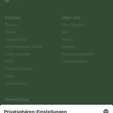
Kunden
Über uns
Bücher
Über Skoobe
Preise
Jobs
Skoobe App
Presse
Geschenkgutscheine
Verlage
Code einlösen
Partnerprogramm
Hilfe
Firmenkunden
Barrierefreiheit
Login
Skoobe liest
Rechtliches
Datenschutz