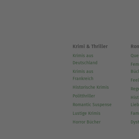
Krimi & Thriller
Ro
Krimis aus
Que
Deutschland
Fem
Krimis aus
Büc
Frankreich
Fee
Historische Krimis
Reg
Politthriller
Hist
Romantic Suspense
Lie
Lustige Krimis
Fam
Horror Bücher
Dys