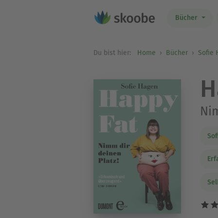
Bücher
Du bist hier:
Home
Bücher
Sofie
H
Nim
Sof
Erf
Sel