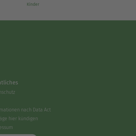
Kinder
tliches
nschutz
rmationen nach Data Act
äge hier kündigen
essum