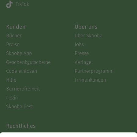
TikTok
Kunden
Über uns
Bücher
Über Skoobe
Preise
Jobs
Skoobe App
Presse
Geschenkgutscheine
Verlage
Code einlösen
Partnerprogramm
Hilfe
Firmenkunden
Barrierefreiheit
Login
Skoobe liest
Rechtliches
Datenschutz