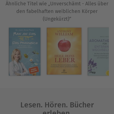
Ähnliche Titel wie „Unverschämt - Alles über
meine „Beschwerden“ gesprochen und sich
den fabelhaften weiblichen Körper
nach Hormonstatus ein ziemlicher Mangel
(Ungekürzt)“
offenbart hat. Jetzt nehme ich
bioidentische Hormone und fühl mich wie
neu geboten! Danke dafür ❤️🌹
Lesen. Hören. Bücher
erleben.