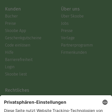
Kunden
Über uns
Bücher
Über Skoobe
Preise
Jobs
Skoobe App
Presse
Geschenkgutscheine
Verlage
Code einlösen
Partnerprogramm
Hilfe
Firmenkunden
Barrierefreiheit
Login
Skoobe liest
Rechtliches
Datenschutz
AGB
Informationen nach Data