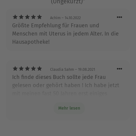
(Ungekürzt)“
Achim
– 14.10.2022
Größte Empfehlung für Frauen und
Menschen mit Uterus in jedem Alter. In die
Hausapotheke!
Claudia Sahm
– 19.08.2021
Ich finde dieses Buch sollte jede Frau
gelesen oder gehört haben ! Ich habe jetzt
mit meinen fast 50 Jahren erst einiges
richtig verstanden und das, wo ich doch
Mehr lesen
auch zwei Kinder bekommen habe.
Außerdem hat ihr zweites Buch zu den
Wechseljahren dazu geführt, dass ich
erstmal mit meinem Gynäkologen über