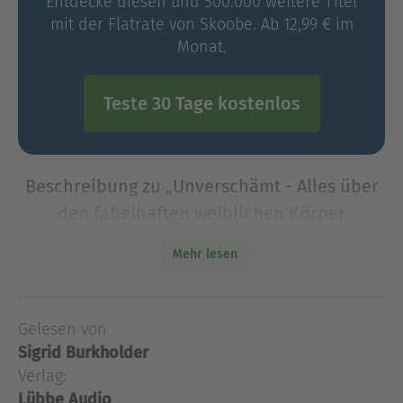
Entdecke diesen und 500.000 weitere Titel
mit der Flatrate von Skoobe. Ab 12,99 € im
Monat.
Teste 30 Tage kostenlos
Beschreibung zu „Unverschämt - Alles über
den fabelhaften weiblichen Körper
(Ungekürzt)“
Mehr lesen
Deutschlands charmanteste Gynäkologin, Sheila
de Liz, klärt auf: alles, was Frauen über ihren
Körper wissen sollten. Etwa: Wie oft sollte ich
Gelesen von
meine Brust untersuchen? Woher können
Sigrid Burkholder
Schmerzen beim Sex r
Verlag:
Deutschlands charmanteste Gynäkologin, Sheila
Lübbe Audio