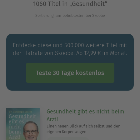
1060 Titel in „Gesundheit“
Stressniveau reduzieren, gesunde
Essgewohnheiten entwickeln oder deine Fitness
Sortierung: am beliebtesten bei Skoobe
optimieren möchtest, hier wirst du fündig. Lass
dich inspirieren und entdecke neue Ansätze für
deine persönliche Gesundheitsreise!
Entdecke diese und 500.000 weitere Titel mit
der Flatrate von Skoobe. Ab 12,99 € im Monat.
Ausblenden
Teste 30 Tage kostenlos
Gesundheit gibt es nicht beim
Arzt!
Einen neuen Blick auf sich selbst und den
eigenen Körper wagen