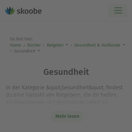
Du bist hier:
Home
Bücher
Ratgeber
Gesundheit & Heilkunde
Gesundheit
Gesundheit
In der Kategorie &quot;Gesundheit&quot; findest
du eine Vielzahl von Ratgebern, die dir helfen,
ein bewussteres und gesünderes Leben zu
führen. Diese Bücher decken Themen wie
Mehr lesen
Ernährung, Fitness und mentale Gesundheit ab
und bieten wertvolle Tipps und Strategien, um
dein Wohlbefinden zu steigern. Ob du dein