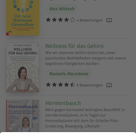
Alex Witasek
4 Bewertungen
Wellness für das Gehirn
Wie wir unserem Gehirn Gutes tun, unser
psychisches Wohlbefinden steigern und unsere
kognitiven Fähigkeiten stärken
Manuela Macedonia
8 Bewertungen
Hormonbauch
Aktiv gegen hormonell bedingtes Bauchfett in
den Wechseljahren. In 14 Tagen zur
Hormonbalance mit dem Dr.-Schelle-Plan:
Ernährung, Bewegung, Lifestyle