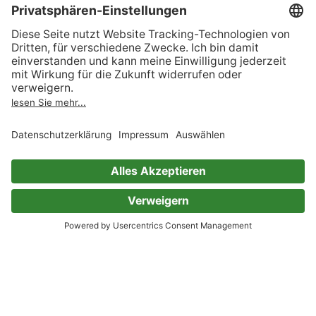
Viktoria Schelle
20 Bewertungen
Happy Heart – Gesund mit dem
Herzensdoc
Warum das Herz mehr als ein Organ ist – und
wie wir es stärken, damit es lange für uns
schlägt - Bekannt aus dem Podcast »Leben auf
Pump« - SPIEGEL-Bestseller
Nana-Yaw Bimpong-Buta
8 Bewertungen
Das Schmerz-weg-Buch - Raus
aus der Schmerzspirale: Auslöser
erkennen, Ursachen verstehen,
(Ungekürzt)
Dr. med. Ulrich Strunz